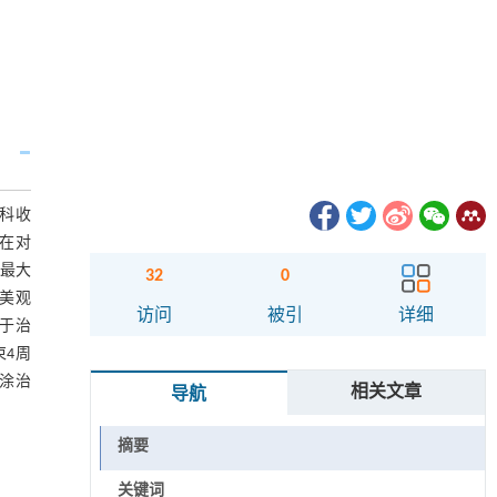
肤科收
组在对
积最大
32
0
长美观
访问
被引
详细
低于治
束4周
外涂治
相关文章
导航
摘要
关键词