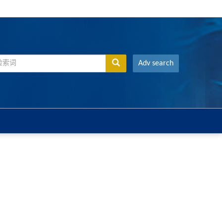
Adv search