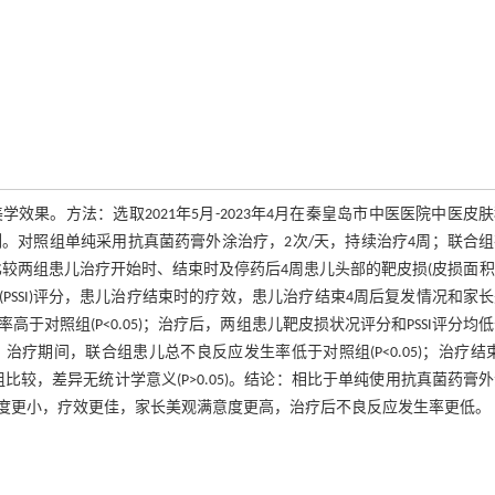
果。方法：选取2021年5月-2023年4月在秦皇岛市中医医院中医皮
例。对照组单纯采用抗真菌药膏外涂治疗，2次/天，持续治疗4周；联合
比较两组患儿治疗开始时、结束时及停药后4周患儿头部的靶皮损(皮损面
数(PSSI)评分，患儿治疗结束时的疗效，患儿治疗结束4周后复发情况和家
对照组(P<0.05)；治疗后，两组患儿靶皮损状况评分和PSSI评分均
)。治疗期间，联合组患儿总不良反应发生率低于对照组(P<0.05)；治疗结
组比较，差异无统计学意义(P>0.05)。结论：相比于单纯使用抗真菌药膏
度更小，疗效更佳，家长美观满意度更高，治疗后不良反应发生率更低。