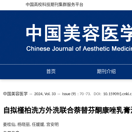
中国高校科技期刊集群服务平台
首页
期刊介绍
中国美容医学
››
2024, Vol. 33
››
Issue (9)
: 70 -73.
DOI:
10.15909/j.cnki.
自拟槿柏洗方外洗联合萘替芬酮康唑乳膏
姜桂仙, 杨晓丽, 任媛媛, 宫安明