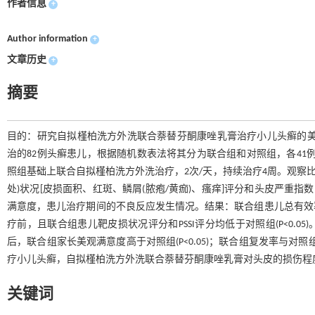
作者信息
+
Author information
+
文章历史
+
摘要
目的：研究自拟槿柏洗方外洗联合萘替芬酮康唑乳膏治疗小儿头癣的美学效
治的82例头癣患儿，根据随机数表法将其分为联合组和对照组，各41
照组基础上联合自拟槿柏洗方外洗治疗，2次/天，持续治疗4周。观察
处)状况[皮损面积、红斑、鳞屑(脓疱/黄痂)、瘙痒]评分和头皮严重指
满意度，患儿治疗期间的不良反应发生情况。结果：联合组患儿总有效率高于
疗前，且联合组患儿靶皮损状况评分和PSSI评分均低于对照组(P<0.05
后，联合组家长美观满意度高于对照组(P<0.05)；联合组复发率与对照
疗小儿头癣，自拟槿柏洗方外洗联合萘替芬酮康唑乳膏对头皮的损伤程
关键词