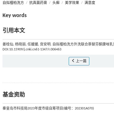
自拟槿柏洗方
/
抗真菌药膏
/
头癣
/
美学效果
/
满意度
Key words
引用本文
姜桂仙, 杨晓丽, 任媛媛, 宫安明. 自拟槿柏洗方外洗联合萘替芬酮康唑乳
DOI:10.15909/j.cnki.cn61-1347/r.006463
上一篇
基金资助
秦皇岛市科技局2023年度市级自筹项目(编号：202301A070)