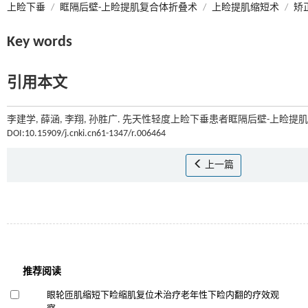
上睑下垂
/
眶隔后壁-上睑提肌复合体折叠术
/
上睑提肌缩短术
/
矫
Key words
引用本文
李建学, 薛涵, 李翔, 孙胜广. 先天性轻度上睑下垂患者眶隔后壁-上睑提
DOI:10.15909/j.cnki.cn61-1347/r.006464
上一篇