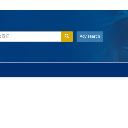
Adv search