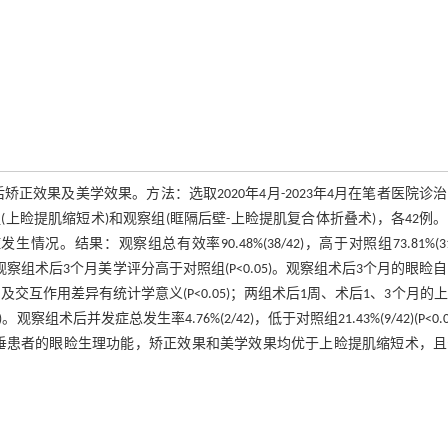
效果及美学效果。方法：选取2020年4月-2023年4月在笔者医院诊治
睑提肌缩短术)和观察组(眶隔后壁-上睑提肌复合体折叠术)，各42例
果：观察组总有效率90.48%(38/42)，高于对照组73.81%(31/
)。观察组术后3个月美学评分高于对照组(P<0.05)。观察组术后3个月的眼睑
及交互作用差异有统计学意义(P<0.05)；两组术后1周、术后1、3个月的
后并发症总发生率4.76%(2/42)，低于对照组21.43%(9/42)(P<0.0
垂患者的眼睑生理功能，矫正效果和美学效果均优于上睑提肌缩短术，且