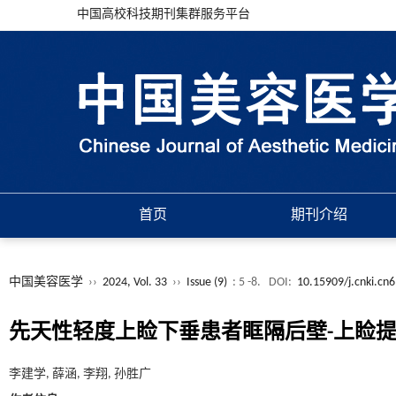
中国高校科技期刊集群服务平台
首页
期刊介绍
中国美容医学
››
2024, Vol. 33
››
Issue (9)
: 5 -8.
DOI:
10.15909/j.cnki.cn
先天性轻度上睑下垂患者眶隔后壁-上睑
李建学, 薛涵, 李翔, 孙胜广