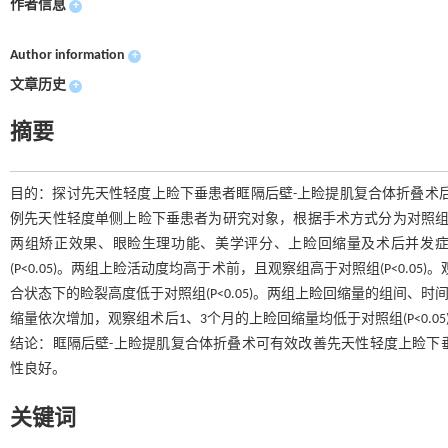
作者信息
+
Author information
+
文章历史
+
摘要
目的：探讨先天性轻度上睑下垂患者眶隔后壁-上睑提肌复合体折叠术后矫正
例先天性轻度单侧上睑下垂患者为研究对象，根据手术方式分为对照组(上
两组矫正效果、眼睑生理功能、美学评分、上睑回缩量及术后并发症发生情况。结
(P<0.05)。两组上睑活动度均高于术前，且观察组高于对照组(P<0.05
合状态下的睑裂高度低于对照组(P<0.05)。两组上睑回缩量的组间、时间
缩量依次增加，观察组术后1、3个月的上睑回缩量均低于对照组(P<0.05)。观察组术
结论：眶隔后壁-上睑提肌复合体折叠术可有效改善先天性轻度上睑下
性良好。
关键词