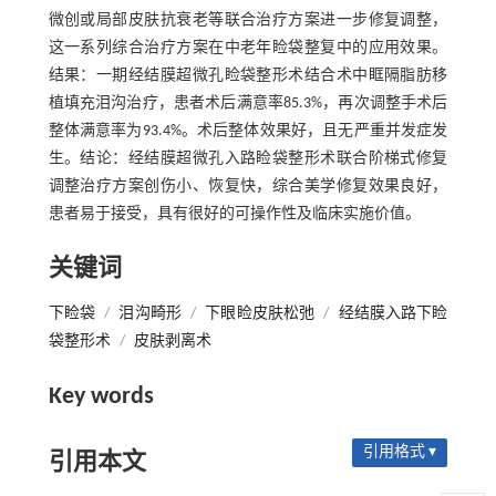
微创或局部皮肤抗衰老等联合治疗方案进一步修复调整，
这一系列综合治疗方案在中老年睑袋整复中的应用效果。
结果：一期经结膜超微孔睑袋整形术结合术中眶隔脂肪移
植填充泪沟治疗，患者术后满意率85.3%，再次调整手术后
整体满意率为93.4%。术后整体效果好，且无严重并发症发
生。结论：经结膜超微孔入路睑袋整形术联合阶梯式修复
调整治疗方案创伤小、恢复快，综合美学修复效果良好，
患者易于接受，具有很好的可操作性及临床实施价值。
关键词
下睑袋
/
泪沟畸形
/
下眼睑皮肤松弛
/
经结膜入路下睑
袋整形术
/
皮肤剥离术
Key words
引用格式 ▾
引用本文