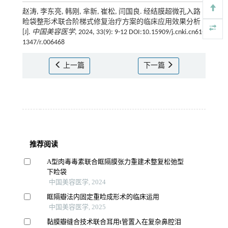
赵涛, 李东亮, 韩刚, 芈新, 崔松, 闫国良. 经结膜超微孔入路
睑袋整形术联合阶梯式修复治疗方案的临床应用效果分析
[J].
中国美容医学
, 2024, 33(9): 9-12 DOI:10.15909/j.cnki.cn61-
1347/r.006468
上一篇
下一篇