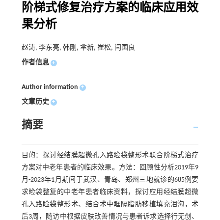
阶梯式修复治疗方案的临床应用效
果分析
赵涛, 李东亮, 韩刚, 芈新, 崔松, 闫国良
作者信息
+
Author information
+
文章历史
+
摘要
目的：探讨经结膜超微孔入路睑袋整形术联合阶梯式治疗
方案对中老年患者的临床效果。方法：回顾性分析2019年9
月-2023年1月期间于武汉、青岛、郑州三地就诊的685例要
求睑袋整复的中老年患者临床资料，探讨应用经结膜超微
孔入路睑袋整形术、结合术中眶隔脂肪移植填充泪沟，术
后3周，随访中根据皮肤改善情况与患者诉求选择行无创、