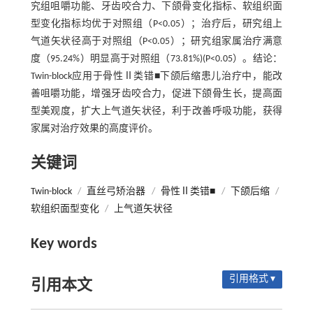
究组咀嚼功能、牙齿咬合力、下颌骨变化指标、软组织面
型变化指标均优于对照组（P<0.05）；治疗后，研究组上
气道矢状径高于对照组（P<0.05）；研究组家属治疗满意
度（95.24%）明显高于对照组（73.81%)(P<0.05）。结论：
Twin-block应用于骨性Ⅱ类错■下颌后缩患儿治疗中，能改
善咀嚼功能，增强牙齿咬合力，促进下颌骨生长，提高面
型美观度，扩大上气道矢状径，利于改善呼吸功能，获得
家属对治疗效果的高度评价。
关键词
Twin-block
/
直丝弓矫治器
/
骨性Ⅱ类错■
/
下颌后缩
/
软组织面型变化
/
上气道矢状径
Key words
引用格式 ▾
引用本文