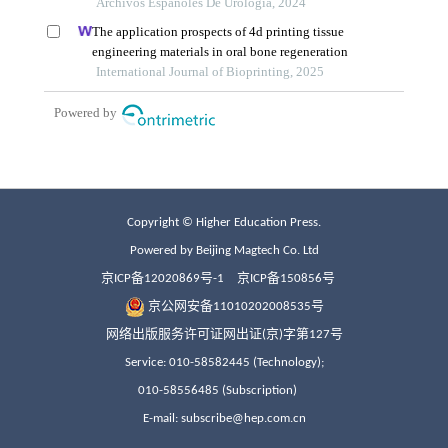
Copyright © Higher Education Press.
Powered by Beijing Magtech Co. Ltd
京ICP备12020869号-1
京ICP备150856号
京公网安备11010202008535号
网络出版服务许可证网出证(京)字第127号
Service: 010-58582445 (Technology);
010-58556485 (Subscription)
E-mail: subscribe@hep.com.cn