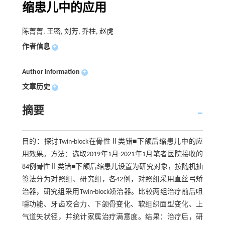
缩患儿中的应用
陈菁菁, 王密, 刘芳, 乔柱, 赵虎
作者信息
+
Author information
+
文章历史
+
摘要
目的：探讨Twin-block在骨性Ⅱ类错■下颌后缩患儿中的应
用效果。方法：选取2019年1月-2021年1月笔者医院接收的
84例骨性Ⅱ类错■下颌后缩患儿设置为研究对象，按随机抽
签法分为对照组、研究组，各42例，对照组采用直丝弓矫
治器，研究组采用Twin-block矫治器。比较两组治疗前后咀
嚼功能、牙齿咬合力、下颌骨变化、软组织面型变化、上
气道矢状径，并统计家属治疗满意度。结果：治疗后，研