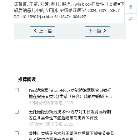
陈菁菁, 王密, 刘芳, 乔柱, 赵虎. Twin-block在骨性Ⅱ类错■下
颌后缩患儿中的应用[J].
中国美容医学
, 2024, 33(9): 53-57
DOI:10.15909/j.cnki.cn61-1347/r.006497
上一篇
下一篇