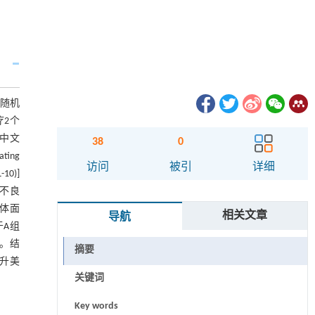
单随机
疗2个
、中文
38
0
ting
访问
被引
详细
10)]
的不良
整体面
相关文章
导航
于A组
)。结
摘要
升美
关键词
Key words