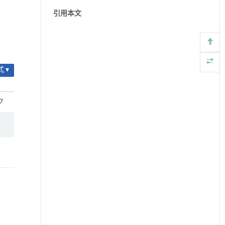
引用本文
 ▾
07