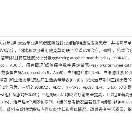
1年2月-2022年12月笔者医院就诊120例的特应性皮炎患者，并按照简
VB治疗，40例)和C组(采用他克莫司联合窄谱UVB治疗，40例)，持续治
评分量表(Scoring atopic dermatitis index，SCORAD)
ol tool，ADCT)]、瘙痒情况[峰值瘙痒数字评定量表(Peak pruritis-numerical ra
、载脂蛋白B(Apolipoprotein B，ApoB)、白细胞介素4(IL-4)、白细胞介素10(IL-
)]和生活质量[皮肤病生活质量量表(DLQI)]。记录治疗期间三组患者
组的SCORAD、ADCT、PP-NRS、ApoB、IL-4、IL-10、皮炎
和B组(均P<0.05)；三组的ApoA1均较治疗前显著提高，且C组显著高
0.05)；治疗后3个月随访期间，C组的复发情况显著低于A组和B组(P<0.05
效果，能够有效地缓解特应性皮炎症状和瘙痒情况，改善患者生活质量，提