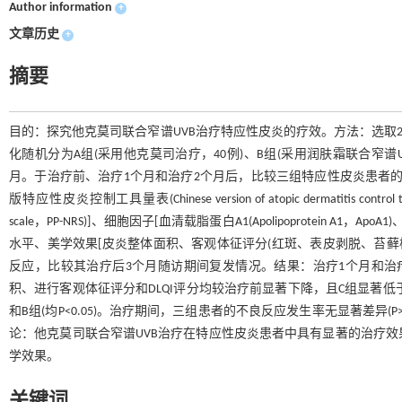
Author information
+
文章历史
+
摘要
目的：探究他克莫司联合窄谱UVB治疗特应性皮炎的疗效。方法：选取202
化随机分为A组(采用他克莫司治疗，40例)、B组(采用润肤霜联合窄谱U
月。于治疗前、治疗1个月和治疗2个月后，比较三组特应性皮炎患者的临床体征[特应性皮炎
版特应性皮炎控制工具量表(Chinese version of atopic dermatitis contr
scale，PP-NRS)]、细胞因子[血清载脂蛋白A1(Apolipoprotein A1，ApoA1)
水平、美学效果[皮炎整体面积、客观体征评分(红斑、表皮剥脱、苔藓样变
反应，比较其治疗后3个月随访期间复发情况。结果：治疗1个月和治疗2个月后，三
积、进行客观体征评分和DLQI评分均较治疗前显著下降，且C组显著低于A组
和B组(均P<0.05)。治疗期间，三组患者的不良反应发生率无显著差异(P>
论：他克莫司联合窄谱UVB治疗在特应性皮炎患者中具有显著的治疗
学效果。
关键词