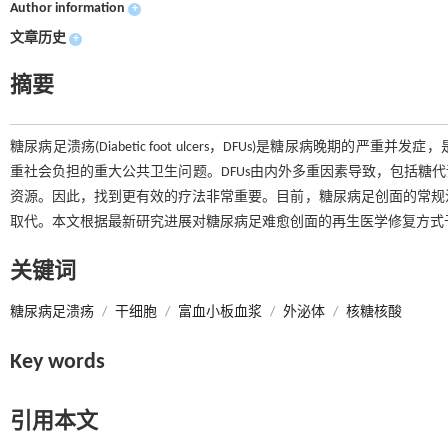
Author information
+
文章历史
+
摘要
糖尿病足溃疡(Diabetic foot ulcers，DFUs)是糖尿病晚
重社会负担的重大公共卫生问题。DFUs由内外多重因素导致，包括糖
资源。因此，找到更有效的疗法非常重要。目前，糖尿病足创面的常规治
取代。本文根据最新研究进展对糖尿病足难愈创面的再生医学修复方式
关键词
糖尿病足溃疡
/
干细胞
/
富血小板血浆
/
外泌体
/
核糖核酸
Key words
引用本文