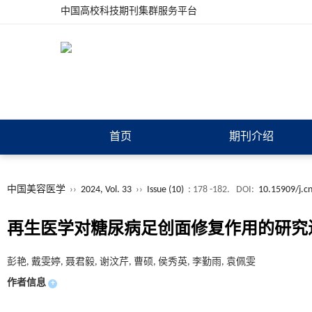
中国高校科技期刊集群服务平台
首页
期刊介绍
中国美容医学
››
2024, Vol. 33
››
Issue (10)
: 178 -182.
DOI:
10.15909/j.c
再生医学对糖尿病足创面修复作用的研究
彭艳, 戴雯婷, 聂君毅, 谢汶芹, 曹硕, 侯秀英, 李勤雨, 袁佩雯
作者信息
+