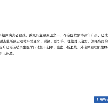
期的严重并发症，是糖尿病患者致残、致死的主要原因之一，在我国发病率逐年升高，已
代谢紊乱所致皮肤微环境变化、感染、创伤等，往往难以治愈，消耗高昂
疗已渐渐被再生医学疗法如干细胞、富血小板血浆、外泌体和功能性RN
予以综述。
引用格式