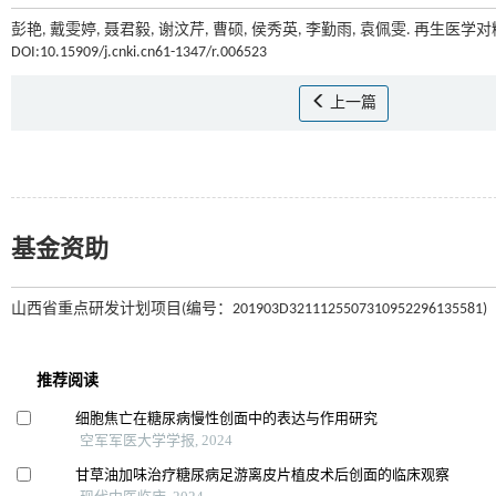
彭艳, 戴雯婷, 聂君毅, 谢汶芹, 曹硕, 侯秀英, 李勤雨, 袁佩雯. 再生
DOI:10.15909/j.cnki.cn61-1347/r.006523
上一篇
基金资助
山西省重点研发计划项目(编号：201903D3211125507310952296135581)