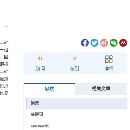
的二硅
另一组
n、回
41
0
的磨损
访问
被引
详细
二硅
个磨损
阶段规
相关文章
导航
修复
摘要
关键词
Key words