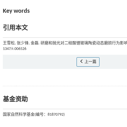
Key words
引用本文
王雪松, 张少锋, 金磊. 研磨和抛光对二硅酸锂玻璃陶瓷动态磨损行为影响的
1347/r.006526
上一篇
基金资助
国家自然科学基金(编号：81870792)