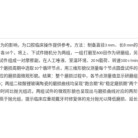
的影响，为口腔临床操作提供参考。方法：制备直径3 mm、长8 mm
件各16个，将上、下试件随机分为两组，一组打磨至600目作为研磨组，
件组成一对摩擦副，在人工唾液、室温环境、20 N载荷、转速100 r/mi
在整个磨损周期中选取10个循环节点，用三维形貌仪测量每个节点圆盘试件
应的磨损面微观形貌。结果：整个磨损过程中，各节点测量值显示研磨组
5)；两组二硅酸锂玻璃陶瓷的磨损曲线均呈现“跑合期”和“稳定磨损期”两
”的时间比抛光组迟。两组试件的微观形貌也呈现出与磨损曲线对应的两
高于抛光组，提示临床应重视戴牙时修复体的充分抛光以降低磨损、延长