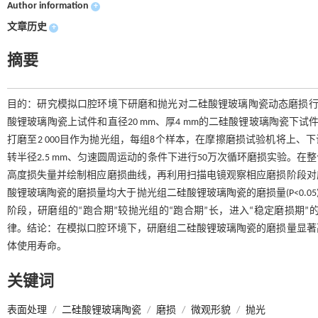
Author information
+
文章历史
+
摘要
目的：研究模拟口腔环境下研磨和抛光对二硅酸锂玻璃陶瓷动态磨损行为
酸锂玻璃陶瓷上试件和直径20 mm、厚4 mm的二硅酸锂玻璃陶瓷下试
打磨至2 000目作为抛光组，每组8个样本，在摩擦磨损试验机将上、下试
转半径2.5 mm、匀速圆周运动的条件下进行50万次循环磨损实验。
高度损失量并绘制相应磨损曲线，再利用扫描电镜观察相应磨损阶段对
酸锂玻璃陶瓷的磨损量均大于抛光组二硅酸锂玻璃陶瓷的磨损量(P<0.0
阶段，研磨组的“跑合期”较抛光组的“跑合期”长，进入“稳定磨损期
律。结论：在模拟口腔环境下，研磨组二硅酸锂玻璃陶瓷的磨损量显著
体使用寿命。
关键词
表面处理
/
二硅酸锂玻璃陶瓷
/
磨损
/
微观形貌
/
抛光