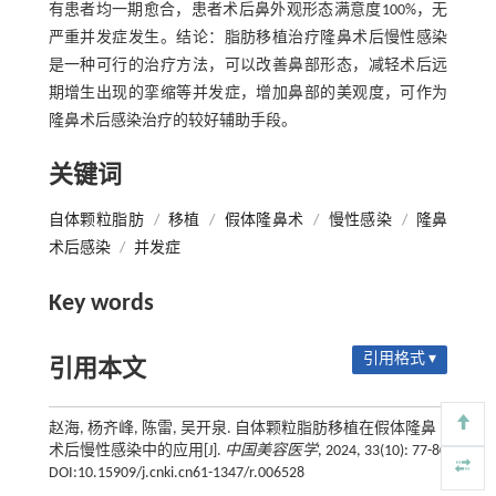
有患者均一期愈合，患者术后鼻外观形态满意度100%，无
严重并发症发生。结论：脂肪移植治疗隆鼻术后慢性感染
是一种可行的治疗方法，可以改善鼻部形态，减轻术后远
期增生出现的挛缩等并发症，增加鼻部的美观度，可作为
隆鼻术后感染治疗的较好辅助手段。
关键词
自体颗粒脂肪
/
移植
/
假体隆鼻术
/
慢性感染
/
隆鼻
术后感染
/
并发症
Key words
引用格式 ▾
引用本文
赵海, 杨齐峰, 陈雷, 吴开泉. 自体颗粒脂肪移植在假体隆鼻
术后慢性感染中的应用[J].
中国美容医学
, 2024, 33(10): 77-80
DOI:10.15909/j.cnki.cn61-1347/r.006528