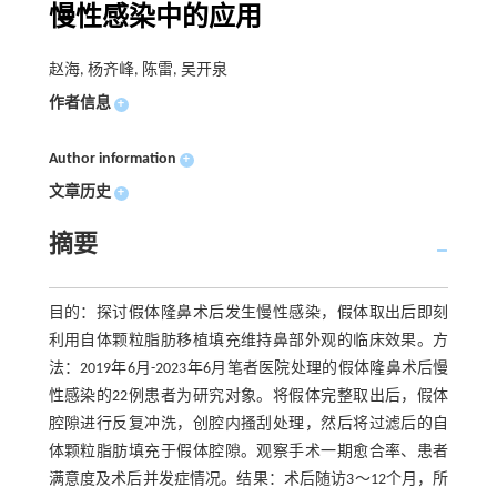
慢性感染中的应用
赵海, 杨齐峰, 陈雷, 吴开泉
作者信息
+
Author information
+
文章历史
+
摘要
目的：探讨假体隆鼻术后发生慢性感染，假体取出后即刻
利用自体颗粒脂肪移植填充维持鼻部外观的临床效果。方
法：2019年6月-2023年6月笔者医院处理的假体隆鼻术后慢
性感染的22例患者为研究对象。将假体完整取出后，假体
腔隙进行反复冲洗，创腔内搔刮处理，然后将过滤后的自
体颗粒脂肪填充于假体腔隙。观察手术一期愈合率、患者
满意度及术后并发症情况。结果：术后随访3～12个月，所