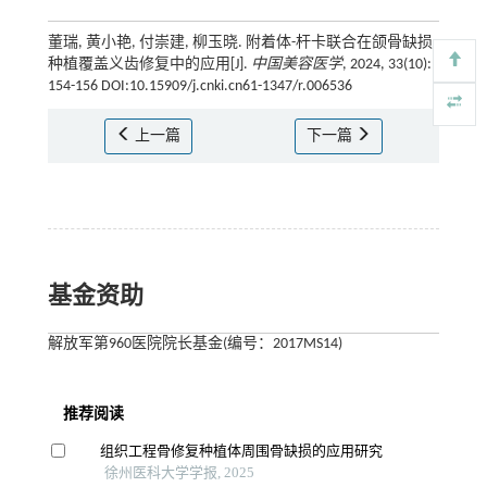
董瑞, 黄小艳, 付崇建, 柳玉晓. 附着体-杆卡联合在颌骨缺损
种植覆盖义齿修复中的应用[J].
中国美容医学
, 2024, 33(10):
154-156 DOI:10.15909/j.cnki.cn61-1347/r.006536
上一篇
下一篇
基金资助
解放军第960医院院长基金(编号：2017MS14)