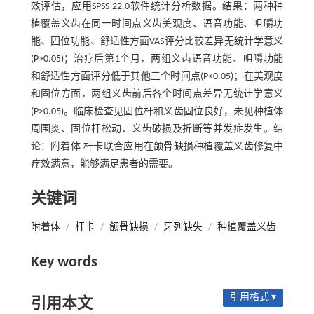
效评估，应用SPSS 22.0软件统计分析数据。结果：两种种
植覆盖义齿在同一时间点义齿美观度、语音功能、咀嚼功
能、固位功能、舒适性方面VAS评分比较差异无统计学意义
(P>0.05)；治疗后第1个月，两组义齿语音功能、咀嚼功能
和舒适性方面评分低于其他三个时间点(P<0.05)；在美观度
和固位方面，两组义齿前后各个时间点差异无统计学意义
(P>0.05)。临床检查见固位杆和义齿固位良好，未见种植体
周围炎、固位杆松动、义齿破损及折断等并发症发生。结
论：附着体-杆卡联合应用在颌骨缺损种植覆盖义齿修复中
疗效满意，能够满足患者的需要。
关键词
附着体
/
杆卡
/
颌骨缺损
/
牙列缺失
/
种植覆盖义齿
Key words
引用格式 ▾
引用本文