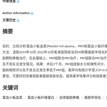
作者信息
+
Author information
+
文章历史
+
摘要
目的：比较分析富血小板血浆(Platelet-rich plasma，PRP)和富血小板纤
方法：选取2019年10月-2022年10月笔者医院收治的90例需面部年轻化的
肪颗粒移植治疗，在此基础上，PRP组联合PRP治疗，PRF组联合PR
及不良反应发生情况。结果：术后3个月，PRF组皮肤水分和弹性评分
脂和暗斑评分及不良反应发生率低于PRP组，差异均有统计学意义(P<0.
更佳，可更好的改善就医者面部皮肤状态、提高美学效果评分和就医者
关键词
富血小板血浆
/
富血小板纤维蛋白
/
自体脂肪移植
/
面部年轻化
/