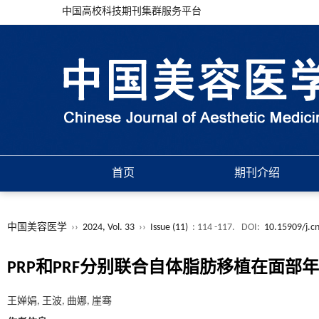
中国高校科技期刊集群服务平台
首页
期刊介绍
中国美容医学
››
2024, Vol. 33
››
Issue (11)
: 114 -117.
DOI:
10.15909/j.c
PRP和PRF分别联合自体脂肪移植在面部
王婵娟, 王波, 曲娜, 崖骞