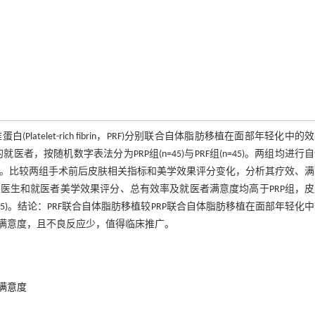
维蛋白(Platelet-rich fibrin，PRF)分别联合自体脂肪移植在面部年轻化中的
就医者，按随机数字表法分为PRP组(n=45)与PRF组(n=45)。两组均进行
F治疗。比较两组手术前后皮肤相关指标和美学效果评分变化，分析其疗效、
、医生和就医者美学效果评分、总有效率及就医者满意度均高于PRP组，
05)。结论：PRF联合自体脂肪移植较PRP联合自体脂肪移植在面部年轻化
满意度，且不良反应少，值得临床推广。
满意度