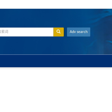
Adv search