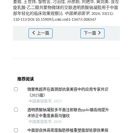
娄霞, 王世炜, 邹牧言, 刁羽佳, 孙彦颜, 刘艳华, 黄剑美. 含左
旋乳酸-乙二醇共聚物微球的交联透明质酸钠凝胶用于中面
部年轻化的临床效果观察[J].
中国美容医学
, 2024, 33(11):
110-113 DOI:10.15909/j.cnki.cn61-1347/r.006547
上一篇
下一篇