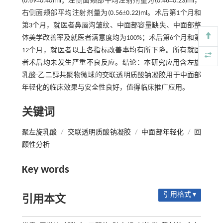
(0.69±0.40)ml；左侧面颊部平均注射剂量为(0.46±0.23)ml，
右侧面颊部平均注射剂量为(0.56±0.22)ml。术后第1个月和
第3个月，就医者鼻唇沟皱纹、中面部容量缺失、中面部整
体美学改善率及就医者满意度均为100%；术后第6个月和第
12个月，就医者以上各指标改善率均有所下降。所有就医
者术后均未发生严重不良反应。结论：本研究应用含左旋
乳酸-乙二醇共聚物微球的交联透明质酸钠凝胶用于中面部
年轻化的临床效果与安全性良好，值得临床推广应用。
关键词
聚左旋乳酸
/
交联透明质酸钠凝胶
/
中面部年轻化
/
回
顾性分析
Key words
引用格式 ▾
引用本文