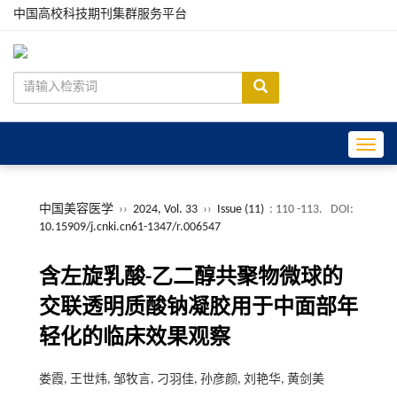
中国高校科技期刊集群服务平台
Toggle
中国美容医学
››
2024, Vol. 33
››
Issue (11)
: 110 -113.
DOI:
10.15909/j.cnki.cn61-1347/r.006547
含左旋乳酸-乙二醇共聚物微球的
交联透明质酸钠凝胶用于中面部年
轻化的临床效果观察
娄霞, 王世炜, 邹牧言, 刁羽佳, 孙彦颜, 刘艳华, 黄剑美