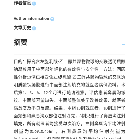
作者信息
+
Author information
+
文章历史
+
摘要
目的：探究含左旋乳酸-乙二醇共聚物微球的交联透明质酸
钠凝胶用于中面部年轻化的有效性与安全性。方法：回顾
性分析13例已接受含左旋乳酸-乙二醇共聚物微球的交联透
明质酸钠凝胶进行中面部注射填充的就医者病例资料，术
后第1、3、6、12个月进行随访观察，评估患者鼻唇沟皱
纹、中面部容量缺失、中面部整体美学改善效果、就医者
满意度及不良反应。结果：本组13例就医者，10例进行了
面颊部和鼻唇沟双部位注射填充，3例只进行了鼻唇沟注射
填充，所有就医者均接受单次治疗，左侧鼻唇沟平均注射
剂量为(0.69±0.45)ml，右侧鼻唇沟平均注射剂量为