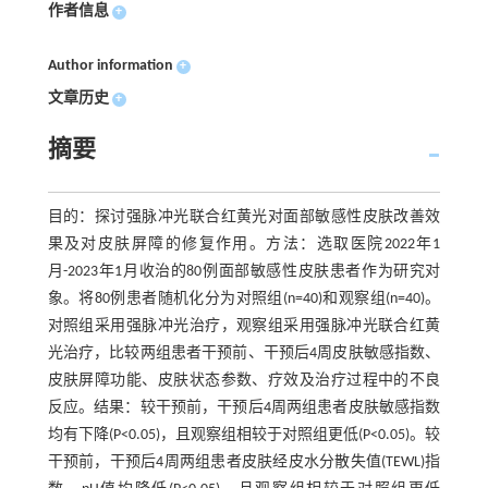
作者信息
+
Author information
+
文章历史
+
摘要
目的：探讨强脉冲光联合红黄光对面部敏感性皮肤改善效
果及对皮肤屏障的修复作用。方法：选取医院2022年1
月-2023年1月收治的80例面部敏感性皮肤患者作为研究对
象。将80例患者随机化分为对照组(n=40)和观察组(n=40)。
对照组采用强脉冲光治疗，观察组采用强脉冲光联合红黄
光治疗，比较两组患者干预前、干预后4周皮肤敏感指数、
皮肤屏障功能、皮肤状态参数、疗效及治疗过程中的不良
反应。结果：较干预前，干预后4周两组患者皮肤敏感指数
均有下降(P<0.05)，且观察组相较于对照组更低(P<0.05)。较
干预前，干预后4周两组患者皮肤经皮水分散失值(TEWL)指