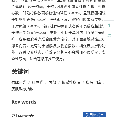
数、pH值均降低(P<0.05)，且观察组相较于对照组更低
(P<0.05)。较干预前，干预后4周两组患者红斑面积、红斑
参数、凹陷指数各项参数值均降低(P<0.05)，且观察组相较
于对照组更低(P<0.05)。干预后4周，观察组患者总疗效高
于对照组(P<0.05)。治疗过程中两组患者的不良反应相比较
无统计学意义(P>0.05)。结论：相比于单独应用强脉冲光治
疗，应用强脉冲光联合红黄光治疗，对于面部敏感性皮肤
患者而言，更有利于缓解皮肤敏感指数、增强皮肤屏障功
能、改善皮肤状态、疗效更显著且不会增加不良反应，安
全性较高，适合在临床推广使用。
关键词
强脉冲光
/
红黄光
/
面部
/
敏感性皮肤
/
皮肤屏障
/
皮肤敏感指数
Key words
引用格式 ▾