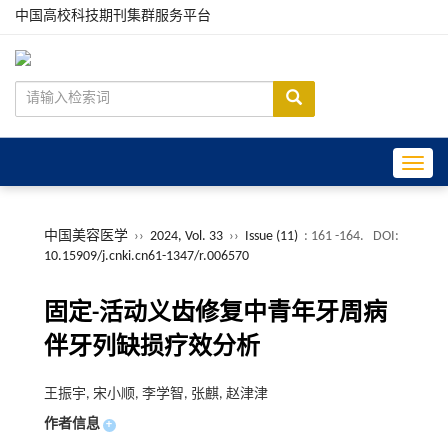
中国高校科技期刊集群服务平台
Toggle
中国美容医学
››
2024, Vol. 33
››
Issue (11)
: 161 -164.
DOI:
10.15909/j.cnki.cn61-1347/r.006570
固定-活动义齿修复中青年牙周病
伴牙列缺损疗效分析
王振宇, 宋小顺, 李学智, 张麒, 赵津津
作者信息
+