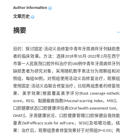
Author information
+
文章历史
+
摘要
目的：探讨固定-活动义齿修复中青年牙周病伴牙列缺损患
者的临床效果。方法：选择2018年10月-2022年2月在西宁
市第一人民医院口腔外科治疗的160例中青年牙周病伴牙列
缺损患者为研究对象，采用随机数字表法分为观察组和对
照组，每组80例。对照组使用活动义齿修复治疗，观察组
使用固定-活动义齿联合修复治疗，比较两组患者的修复效
果、美学效果[根面覆盖美学评分(Root coverage esthetic
score，RES)、黏膜瘢痕指数(Mucosal scarring index，MSI)]、
口腔健康状态[口腔健康评估表(Oral health assessment tool，
OHAT)]、牙周健康状况、口腔健康管理[口腔保健自我效能
量表(Self-efficacy scale for self-care，SESS)]及咀嚼功能。结
果：治疗后，观察组患者修复效果好于对照组(P<0.05)；两