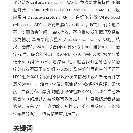
评分法(Visual analogue scale，VAS)]、免疫炎症指标[细胞间
黏附分子-1(Intercellular adhesion molecule-1，ICAM-1)、C反
应蛋白(C reactive protein，CRP)、白细胞计数(White blood
cell count，WBC)、降钙原素(Pocalcitonin，PCT)]、创面愈合
率、创面愈合时间、临床疗效、不良反应发生情况及瘢痕
形成情况[温哥华瘢痕量表(Vancouver scar scale，VSS)]。结
果：治疗6、24 h，联合组VAS评分低于bFGF组(P<0.05)；治
疗7 d后，联合组外周血ICAM-1、CRP、WBC及PCT水平显著
低于bFGF组(P<0.05)；治疗14 d后，联合组创面愈合率和治
疗总有效率高于bFGF组(P<0.05)；联合组创面愈合时间短于
bFGF组(P<0.05)；两组不良反应发生情况比较差异无统计学
意义(P>0.05)。治疗30 d后，联合组VSS各评分(色泽、柔软
度、血管分布、厚度)均低于bFGF组(P<0.05)。结论：血必净
联合bFGF的用药方案能够有效促进Ⅱ、Ⅲ度烧伤患者创面
修复，具有明显止痛功效，药物无严重不良反应，且能减
少瘢痕的发生，值得临床应用推广。
关键词