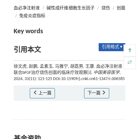
血必净注射液
/
碱性成纤维细胞生长因子
/
烧伤
/
创面
/
免疫炎症指标
Key words
引用格式 ▾
引用本文
徐文虎, 赵鹏, 孟素玉, 马雅宁, 胡荔男, 王康. 血必净注射液
联合bFGF治疗烧伤创面的临床疗效观察[J].
中国美容医学
,
2024, 33(11): 121-125 DOI:10.15909/j.cnki.cn61-1347/r.006585
上一篇
下一篇