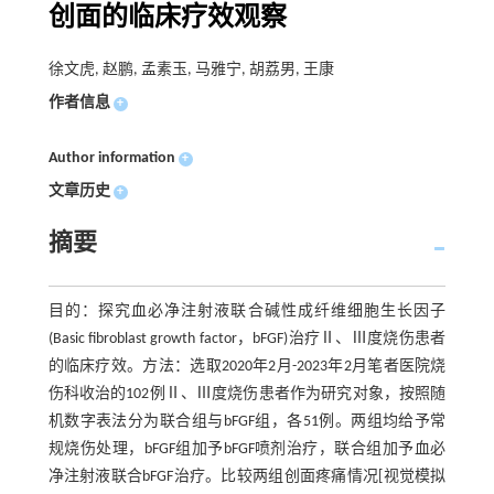
创面的临床疗效观察
徐文虎, 赵鹏, 孟素玉, 马雅宁, 胡荔男, 王康
作者信息
+
Author information
+
文章历史
+
摘要
目的：探究血必净注射液联合碱性成纤维细胞生长因子
(Basic fibroblast growth factor，bFGF)治疗Ⅱ、Ⅲ度烧伤患者
的临床疗效。方法：选取2020年2月-2023年2月笔者医院烧
伤科收治的102例Ⅱ、Ⅲ度烧伤患者作为研究对象，按照随
机数字表法分为联合组与bFGF组，各51例。两组均给予常
规烧伤处理，bFGF组加予bFGF喷剂治疗，联合组加予血必
净注射液联合bFGF治疗。比较两组创面疼痛情况[视觉模拟