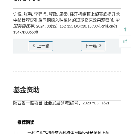
许悦, 张鹏, 李建虎, 程政, 周秦. 经牙槽嵴顶上颌窦底提升术
中黏骨膜穿孔后同期植入种植体的短期临床效果观察[J].
中
国美容医学
, 2024, 33(12): 152-155 DOI:10.15909/j.cnki.cn61-
1347/r.006598
上一篇
下一篇
基金资助
陕西省一般项目-社会发展领域(编号：2023-YBSF-162)