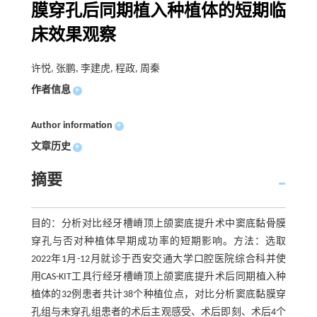
膜穿孔后同期植入种植体的短期临
床效果观察
许悦, 张鹏, 李建虎, 程政, 周秦
作者信息
+
Author information
+
文章历史
+
摘要
目的：分析对比经牙槽嵴顶上颌窦底提升术中窦底黏骨膜
穿孔与否对种植体早期成功率的短期影响。方法：选取
2022年1月-12月就诊于西安交通大学口腔医院综合科并使
用CAS-KIT工具行经牙槽嵴顶上颌窦底提升术后同期植入种
植体的32例患者共计38个种植位点，对比分析窦底黏膜穿
孔组与未穿孔组患者的术后主观感受、术后即刻、术后4个