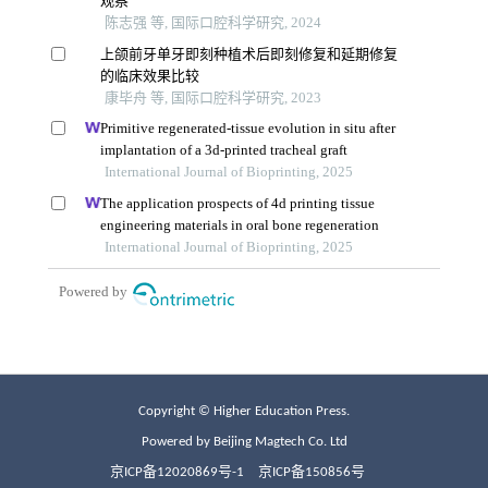
Copyright © Higher Education Press.
Powered by Beijing Magtech Co. Ltd
京ICP备12020869号-1
京ICP备150856号