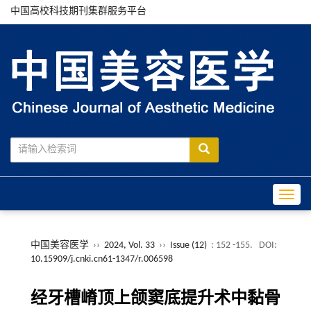
中国高校科技期刊集群服务平台
Toggle
中国美容医学
››
2024, Vol. 33
››
Issue (12)
: 152 -155.
DOI:
10.15909/j.cnki.cn61-1347/r.006598
经牙槽嵴顶上颌窦底提升术中黏骨