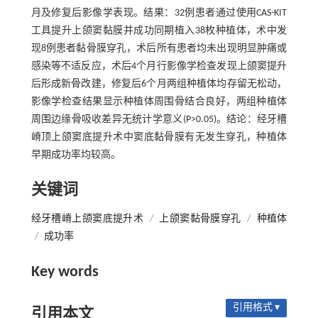
月及修复后影像学表现。结果：32例患者通过使用CAS-KIT
工具提升上颌窦黏膜并成功同期植入38枚种植体，术中发
现8例患者黏骨膜穿孔，术后所有患者均未出现明显肿痛或
感染等不适反应，术后4个月行影像学检查发现上颌窦提升
后形成新骨改建，修复后6个月两组种植体均存留无松动，
影像学检查结果显示种植体周围骨结合良好，两组种植体
周围边缘骨吸收差异无统计学意义(P>0.05)。结论：经牙槽
嵴顶上颌窦底提升术中窦底黏骨膜有无发生穿孔，种植体
早期成功率均较高。
关键词
经牙槽嵴上颌窦底提升术
/
上颌窦黏骨膜穿孔
/
种植体
/
成功率
Key words
引用格式 ▾
引用本文