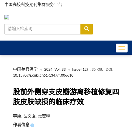
中国高校科技期刊集群服务平台
Toggle
中国美容医学
››
2024, Vol. 33
››
Issue (12)
: 35 -38.
DOI:
10.15909/j.cnki.cn61-1347/r.006610
股前外侧穿支皮瓣游离移植修复四
肢皮肤缺损的临床疗效
李康, 岳文强, 张宏峰
作者信息
+