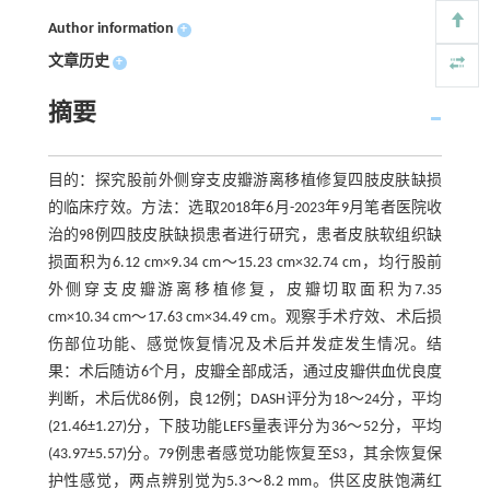
Author information
+
文章历史
+
摘要
目的：探究股前外侧穿支皮瓣游离移植修复四肢皮肤缺损
的临床疗效。方法：选取2018年6月-2023年9月笔者医院收
治的98例四肢皮肤缺损患者进行研究，患者皮肤软组织缺
损面积为6.12 cm×9.34 cm～15.23 cm×32.74 cm，均行股前
外侧穿支皮瓣游离移植修复，皮瓣切取面积为7.35
cm×10.34 cm～17.63 cm×34.49 cm。观察手术疗效、术后损
伤部位功能、感觉恢复情况及术后并发症发生情况。结
果：术后随访6个月，皮瓣全部成活，通过皮瓣供血优良度
判断，术后优86例，良12例；DASH评分为18～24分，平均
(21.46±1.27)分，下肢功能LEFS量表评分为36～52分，平均
(43.97±5.57)分。79例患者感觉功能恢复至S3，其余恢复保
护性感觉，两点辨别觉为5.3～8.2 mm。供区皮肤饱满红