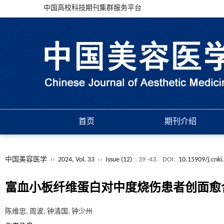
中国高校科技期刊集群服务平台
首页
期刊介绍
中国美容医学
››
2024, Vol. 33
››
Issue (12)
: 39 -43.
DOI:
10.15909/j.cnki
富血小板纤维蛋白对中度烧伤患者创面愈
陈维忠, 周波, 钟清国, 钟少州