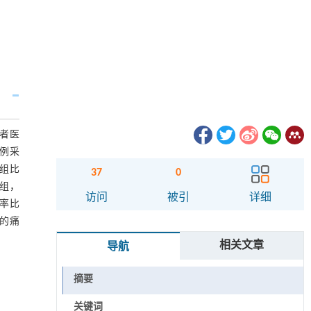
笔者医
0例采
组比
37
0
照组，
访问
被引
详细
生率比
者的痛
相关文章
导航
摘要
关键词