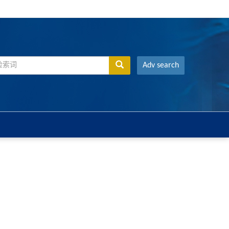
Adv search