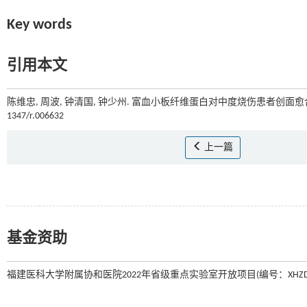
Key words
引用本文
陈维忠, 周波, 钟清国, 钟少州. 富血小板纤维蛋白对中度烧伤患者创面愈合
1347/r.006632
上一篇
基金资助
福建医科大学附属协和医院2022年省级重点实验室开放项目(编号：XHZDSYS