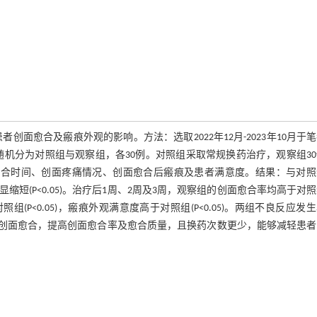
度烧伤创面患者创面愈合及瘢痕外观的影响。方法：选取2022年12月-2023年10月于
随机分为对照组与观察组，各30例。对照组采取常规换药治疗，观察组3
愈合时间、创面疼痛情况、创面愈合后瘢痕及患者满意度。结果：与对照
(P<0.05)。治疗后1周、2周及3周，观察组的创面愈合率均高于对
对照组(P<0.05)，瘢痕外观满意度高于对照组(P<0.05)。两组不良反应发
够促进创面愈合，提高创面愈合率及愈合质量，且换药次数更少，能够减轻患