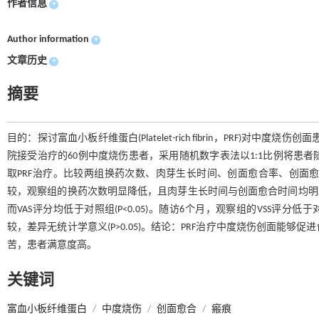
作者信息
+
Author information
+
文章历史
+
摘要
目的：探讨富血小板纤维蛋白(Platelet-rich fibrin，PRF)对中
院接受治疗的60例中度烧伤患者，采用随机数字表法以1:1比例将患者
取PRF治疗。比较两组换药次数、肉芽生长时间、创面愈合率、创面
较，观察组的换药次数明显降低，且肉芽生长时间与创面愈合时间均明显缩短
而VAS评分均低于对照组(P<0.05)。随访6个月，观察组的VSS评分低于
较，差异无统计学意义(P>0.05)。结论：PRF治疗中度烧伤创面能
苦，患者满意度高。
关键词
富血小板纤维蛋白
/
中度烧伤
/
创面愈合
/
瘢痕