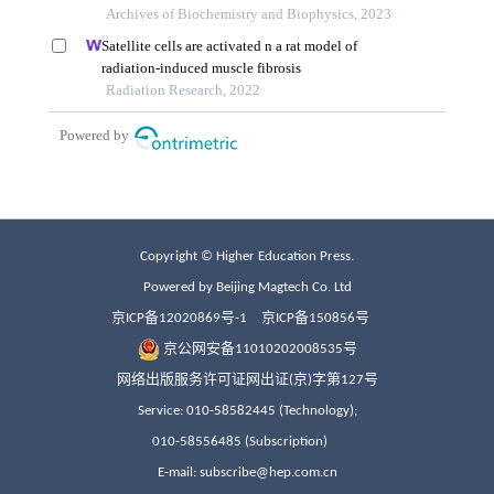
Copyright © Higher Education Press.
Powered by Beijing Magtech Co. Ltd
京ICP备12020869号-1
京ICP备150856号
京公网安备11010202008535号
网络出版服务许可证网出证(京)字第127号
Service: 010-58582445 (Technology);
010-58556485 (Subscription)
E-mail: subscribe@hep.com.cn