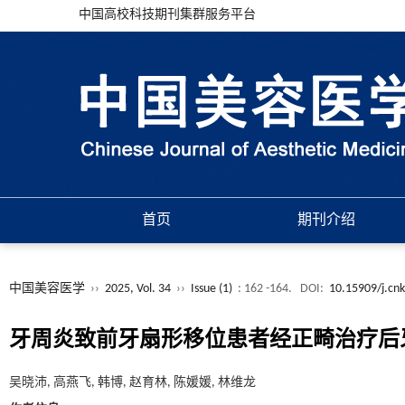
中国高校科技期刊集群服务平台
首页
期刊介绍
中国美容医学
››
2025, Vol. 34
››
Issue (1)
: 162 -164.
DOI:
10.15909/j.cn
牙周炎致前牙扇形移位患者经正畸治疗后
吴晓沛, 高燕飞, 韩博, 赵育林, 陈媛媛, 林维龙