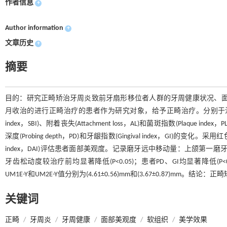
作者信息
+
Author information
+
文章历史
+
摘要
目的：研究正畸矫治牙周炎致前牙扇形移位者人群的牙周健康状况、面部美观
月收治的进行正畸治疗的患者作为研究对象，给予正畸治疗。分别于治疗前及治疗1年
index，SBI)、附着丧失(Attachment loss，AL)和菌斑指数(Plaq
深度(Probing depth，PD)和牙龈指数(Gingival index，GI)的变
index，DAI)评估患者面部美观度。记录磨牙远中移动量：上颌第一磨牙牙冠
牙齿松动度较治疗前均显著降低(P<0.05)；患者PD、GI均显著降低(P<0
UM1E-Y和UM2E-Y值分别为(4.61±0.56)mm和(3.67±0.8
关键词
正畸
/
牙周炎
/
牙周健康
/
面部美观度
/
软组织
/
美学效果