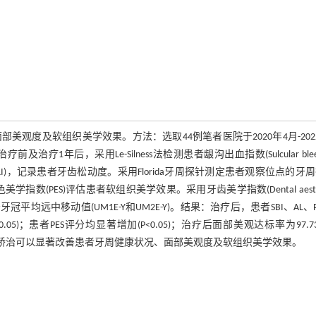
度及软组织美学效果。方法：选取44例笔者医院于2020年4月-202
后，采用Le-Silness法检测患者龈沟出血指数(Sulcular bleed
ue index，PLI)，记录患者牙齿松动度。采用Florida牙周探针测定患者观察位点的牙
化。采用红色美学指数(PES)评估患者软组织美学效果。采用牙齿美学指数(Dental aesthe
平均远中移动值(UM1E-Y和UM2E-Y)。结果：治疗后，患者SBI、AL、P
.05)；患者PES评分均显著增加(P<0.05)；治疗后面部美观达标率为97.7
7)mm。结论：正畸矫治可以显著改善患者牙周健康状况、面部美观度及软组织美学效果。