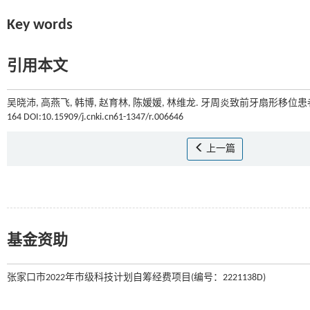
Key words
引用本文
吴晓沛, 高燕飞, 韩博, 赵育林, 陈媛媛, 林维龙. 牙周炎致前牙扇形移
164 DOI:10.15909/j.cnki.cn61-1347/r.006646
上一篇
基金资助
张家口市2022年市级科技计划自筹经费项目(编号：2221138D)