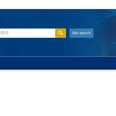
Adv search