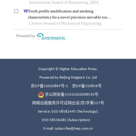
Copyright © Higher Education Press.
Powered by Beijing Magtech Co. Ltd
京ICP备12020869号-1
京ICP备150856号
京公网安备11010202008535号
网络出版服务许可证网出证(京)字第127号
Service: 010-58582445 (Technology);
010-58556485 (Subscription)
E-mail: subscribe@hep.com.cn