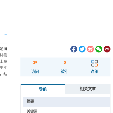
取足拇
趾腓侧
上肢
39
0
指甲平
访问
被引
详细
%。结
相关文章
导航
摘要
关键词