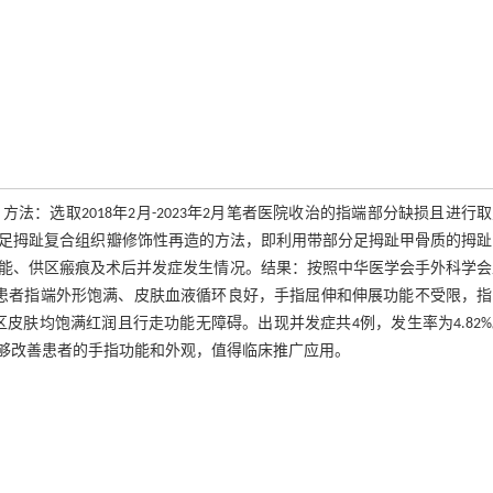
：选取2018年2月-2023年2月笔者医院收治的指端部分缺损且进行
用取足拇趾复合组织瓣修饰性再造的方法，即利用带部分足拇趾甲骨质的拇
能、供区瘢痕及术后并发症发生情况。结果：按照中华医学会手外科学会
有患者指端外形饱满、皮肤血液循环良好，手指屈伸和伸展功能不受限，
供区皮肤均饱满红润且行走功能无障碍。出现并发症共4例，发生率为4.82
够改善患者的手指功能和外观，值得临床推广应用。