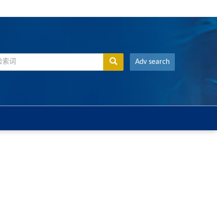
Adv search