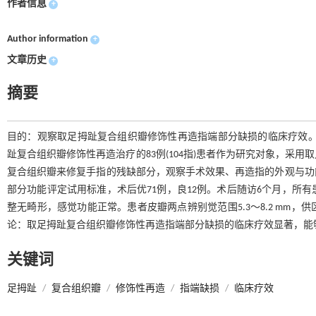
作者信息
+
Author information
+
文章历史
+
摘要
目的：观察取足拇趾复合组织瓣修饰性再造指端部分缺损的临床疗效。方法
趾复合组织瓣修饰性再造治疗的83例(104指)患者作为研究对象，采
复合组织瓣来修复手指的残缺部分，观察手术效果、再造指的外观与功
部分功能评定试用标准，术后优71例，良12例。术后随访6个月，所
整无畸形，感觉功能正常。患者皮瓣两点辨别觉范围5.3～8.2 mm，
论：取足拇趾复合组织瓣修饰性再造指端部分缺损的临床疗效显著，能
关键词
足拇趾
/
复合组织瓣
/
修饰性再造
/
指端缺损
/
临床疗效