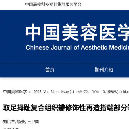
中国高校科技期刊集群服务平台
首页
期刊介绍
中国美容医学
››
2025, Vol. 34
››
Issue (1)
: 69 -72.
DOI:
10.15909/j.cnki.
取足拇趾复合组织瓣修饰性再造指端部分
刘启生, 杨豪, 王卫国