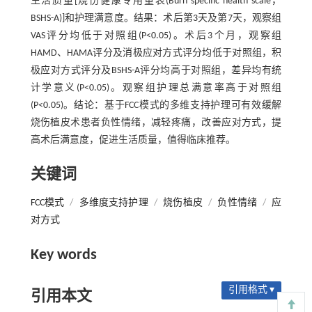
生活质量[烧伤健康专用量表(Burn specific health scale，
BSHS-A)]和护理满意度。结果：术后第3天及第7天，观察组
VAS评分均低于对照组(P<0.05)。术后3个月，观察组
HAMD、HAMA评分及消极应对方式评分均低于对照组，积
极应对方式评分及BSHS-A评分均高于对照组，差异均有统
计学意义(P<0.05)。观察组护理总满意率高于对照组
(P<0.05)。结论：基于FCC模式的多维支持护理可有效缓解
烧伤植皮术患者负性情绪，减轻疼痛，改善应对方式，提
高术后满意度，促进生活质量，值得临床推荐。
关键词
FCC模式
/
多维度支持护理
/
烧伤植皮
/
负性情绪
/
应
对方式
Key words
引用格式 ▾
引用本文