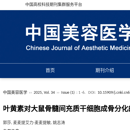
中国高校科技期刊集群服务平台
首页
期刊介绍
中国美容医学
››
2025, Vol. 34
››
Issue (1)
: 1 -6.
DOI:
10.15909/j.cnki.cn
叶黄素对大鼠骨髓间充质干细胞成骨分化
郭莎, 麦麦提艾力·麦麦提敏, 姚志涛