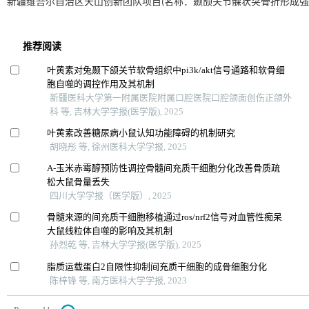
新疆维吾尔自治区天山创新团队项目(名称：颞颌关节髁状突骨折形成强直的综