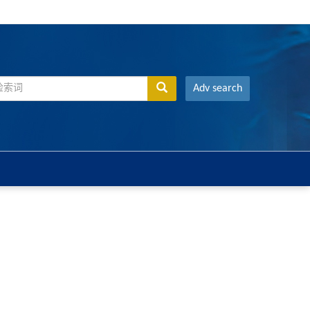
Adv search