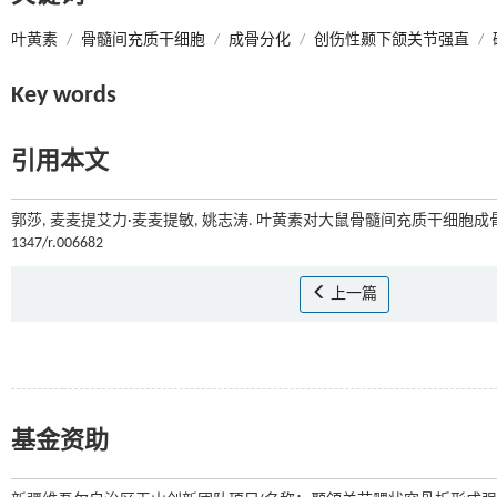
叶黄素
/
骨髓间充质干细胞
/
成骨分化
/
创伤性颞下颌关节强直
/
Key words
引用本文
郭莎, 麦麦提艾力·麦麦提敏, 姚志涛. 叶黄素对大鼠骨髓间充质干细胞成骨
1347/r.006682
上一篇
基金资助