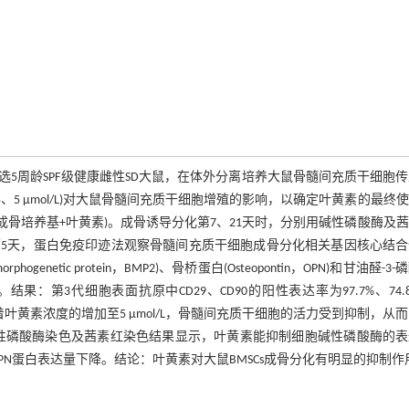
5周龄SPF级健康雌性SD大鼠，在体外分离培养大鼠骨髓间充质干细胞
5、5 μmol/L)对大鼠骨髓间充质干细胞增殖的影响，以确定叶黄素的最终
(成骨培养基+叶黄素)。成骨诱导分化第7、21天时，分别用碱性磷酸酶及
5天，蛋白免疫印迹法观察骨髓间充质干细胞成骨分化相关基因核心结合
ne morphogenetic protein，BMP2)、骨桥蛋白(Osteopontin，OPN)和甘油醛-3
PDH)蛋白表达水平。结果：第3代细胞表面抗原中CD29、CD90的阳性表达率为97.7%、74.
发现，随着叶黄素浓度的增加至5 μmol/L，骨髓间充质干细胞的活力受到抑制，从
L；碱性磷酸酶染色及茜素红染色结果显示，叶黄素能抑制细胞碱性磷酸酶的
P2、OPN蛋白表达量下降。结论：叶黄素对大鼠BMSCs成骨分化有明显的抑制作