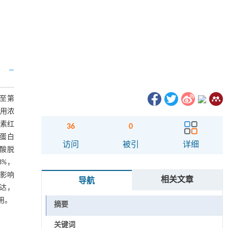
传至第
使用浓
茜素红
36
0
蛋白
访问
被引
详细
-磷酸脱
8%，
而影响
相关文章
导航
表达，
用。
摘要
关键词