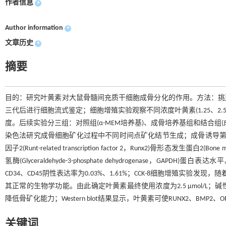
作者信息
+
Author information
+
文章历史
+
摘要
目的：研究叶黄素对大鼠骨髓间充质干细胞成骨分化的作用。方法：挑选
三代后进行细胞流式鉴定；细胞增殖实验观察不同浓度叶黄素(1.25、2.
度。后续实验分三组：对照组(α-MEM培养基)、成骨培养基组和结合组
染色法研究成骨细胞矿化过程中不同时间点矿化结节生成；成骨诱导第
因子2(Runt-related transcription factor 2，Runx2)骨形态发生蛋白2(Bo
氢酶(Glyceraldehyde-3-phosphate dehydrogenase，GA
CD34、CD45阴性表达率为0.03%、1.61%；CCK-8细胞增殖实验
其正常的生物学功能。由此确定叶黄素最终使用浓度为2.5 μmol/
降低骨矿化能力；Western blot结果显示，叶黄素可使RUNX2、BM
关键词