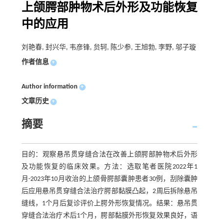
上颌腭部肿物术后外形及功能恢复
中的应用
刘艳春, 封兴华, 韦彦锋, 贠轲, 陈少参, 王旭勃, 李野, 邬子璇
作者信息
+
Author information
+
文章历史
+
摘要
目的：观察悬吊贯穿缝合法在改善上颌腭部肿物术后外形
及功能恢复的临床效果。方法：选取笔者医院2022年1
月-2023年10月收治的上颌骨腭部囊肿患者30例，刮除囊肿
后应用悬吊贯穿缝合法治疗腭部黏膜凸起，2周后拆除悬吊
缝线，1个月后复诊评价上腭外形恢复情况。结果：悬吊贯
穿缝合法治疗术后1个月，腭部黏膜外形恢复效果良好，语