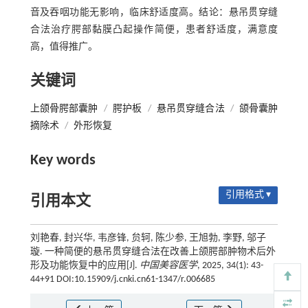
音及吞咽功能无影响，临床舒适度高。结论：悬吊贯穿缝
合法治疗腭部黏膜凸起操作简便，患者舒适度，满意度
高，值得推广。
关键词
上颌骨腭部囊肿
/
腭护板
/
悬吊贯穿缝合法
/
颌骨囊肿
摘除术
/
外形恢复
Key words
引用格式 ▾
引用本文
刘艳春, 封兴华, 韦彦锋, 贠轲, 陈少参, 王旭勃, 李野, 邬子
璇. 一种简便的悬吊贯穿缝合法在改善上颌腭部肿物术后外
形及功能恢复中的应用[J].
中国美容医学
, 2025, 34(1): 43-
44+91 DOI:10.15909/j.cnki.cn61-1347/r.006685