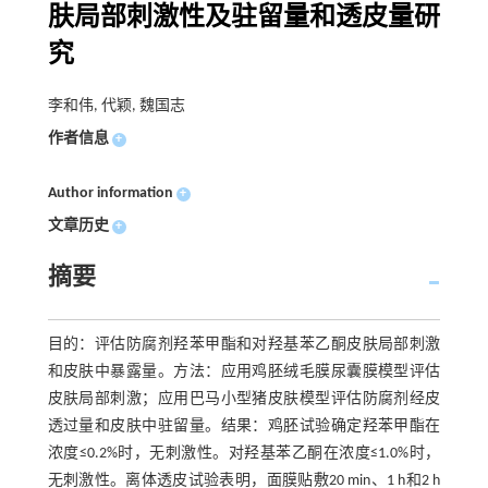
肤局部刺激性及驻留量和透皮量研
究
李和伟, 代颖, 魏国志
作者信息
+
Author information
+
文章历史
+
摘要
目的：评估防腐剂羟苯甲酯和对羟基苯乙酮皮肤局部刺激
和皮肤中暴露量。方法：应用鸡胚绒毛膜尿囊膜模型评估
皮肤局部刺激；应用巴马小型猪皮肤模型评估防腐剂经皮
透过量和皮肤中驻留量。结果：鸡胚试验确定羟苯甲酯在
浓度≤0.2%时，无刺激性。对羟基苯乙酮在浓度≤1.0%时，
无刺激性。离体透皮试验表明，面膜贴敷20 min、1 h和2 h