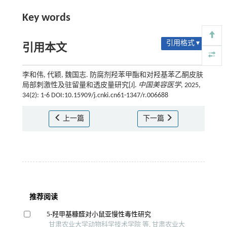
Key words
引用格式 ▾
引用本文
李和伟, 代颖, 魏国志. 防腐剂羟苯甲酯和对羟基苯乙酮皮肤
局部刺激性及驻留量和透皮量研究[J].
中国美容医学
, 2025,
34(2): 1-6 DOI:10.15909/j.cnki.cn61-1347/r.006688
上一篇
下一篇