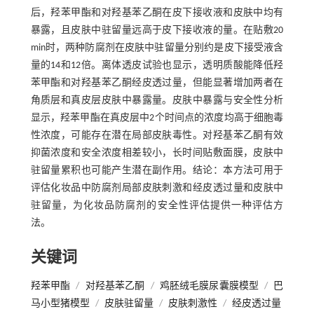
后，羟苯甲酯和对羟基苯乙酮在皮下接收液和皮肤中均有
暴露，且皮肤中驻留量远高于皮下接收液的量。在贴敷20
min时，两种防腐剂在皮肤中驻留量分别约是皮下接受液含
量的14和12倍。离体透皮试验也显示，透明质酸能降低羟
苯甲酯和对羟基苯乙酮经皮透过量，但能显著增加两者在
角质层和真皮层皮肤中暴露量。皮肤中暴露与安全性分析
显示，羟苯甲酯在真皮层中2个时间点的浓度均高于细胞毒
性浓度，可能存在潜在局部皮肤毒性。对羟基苯乙酮有效
抑菌浓度和安全浓度相差较小，长时间贴敷面膜，皮肤中
驻留量累积也可能产生潜在副作用。结论：本方法可用于
评估化妆品中防腐剂局部皮肤刺激和经皮透过量和皮肤中
驻留量，为化妆品防腐剂的安全性评估提供一种评估方
法。
关键词
羟苯甲酯
/
对羟基苯乙酮
/
鸡胚绒毛膜尿囊膜模型
/
巴
马小型猪模型
/
皮肤驻留量
/
皮肤刺激性
/
经皮透过量