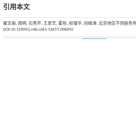
引用本文
翟文丽, 周明, 石秀芹, 王思艺, 霍彤, 权强华, 刘继涛. 北京地区不同
DOI:10.15909/j.cnki.cn61-1347/r.006692
上一篇