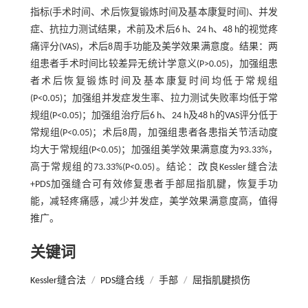
指标(手术时间、术后恢复锻炼时间及基本康复时间)、并发
症、抗拉力测试结果，术前及术后6 h、24 h、48 h的视觉疼
痛评分(VAS)，术后8周手功能及美学效果满意度。结果：两
组患者手术时间比较差异无统计学意义(P>0.05)，加强组患
者术后恢复锻炼时间及基本康复时间均低于常规组
(P<0.05)；加强组并发症发生率、拉力测试失败率均低于常
规组(P<0.05)；加强组治疗后6 h、24 h及48 h的VAS评分低于
常规组(P<0.05)；术后8周，加强组患者各患指关节活动度
均大于常规组(P<0.05)；加强组美学效果满意度为93.33%，
高于常规组的73.33%(P<0.05)。结论：改良Kessler缝合法
+PDS加强缝合可有效修复患者手部屈指肌腱，恢复手功
能，减轻疼痛感，减少并发症，美学效果满意度高，值得
推广。
关键词
Kessler缝合法
/
PDS缝合线
/
手部
/
屈指肌腱损伤