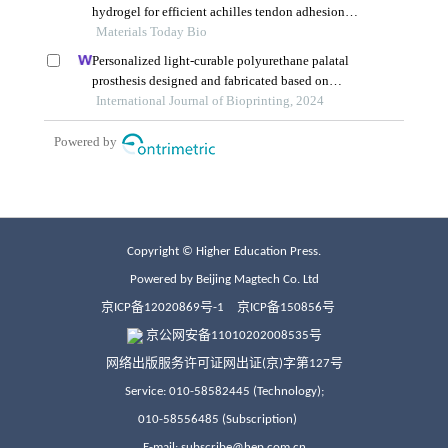
Copyright © Higher Education Press.
Powered by Beijing Magtech Co. Ltd
京ICP备12020869号-1
京ICP备150856号
京公网安备11010202008535号
网络出版服务许可证网出证(京)字第127号
Service: 010-58582445 (Technology);
010-58556485 (Subscription)
E-mail: subscribe@hep.com.cn