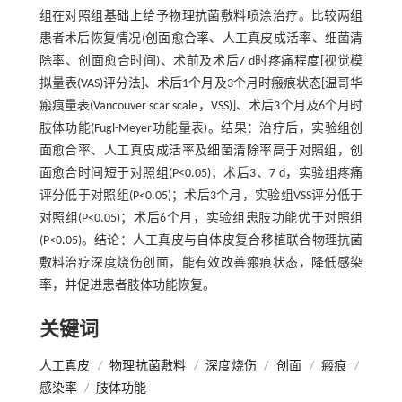
组在对照组基础上给予物理抗菌敷料喷涂治疗。比较两组
患者术后恢复情况(创面愈合率、人工真皮成活率、细菌清
除率、创面愈合时间)、术前及术后7 d时疼痛程度[视觉模
拟量表(VAS)评分法]、术后1个月及3个月时瘢痕状态[温哥华
瘢痕量表(Vancouver scar scale，VSS)]、术后3个月及6个月时
肢体功能(Fugl-Meyer功能量表)。结果：治疗后，实验组创
面愈合率、人工真皮成活率及细菌清除率高于对照组，创
面愈合时间短于对照组(P<0.05)；术后3、7 d，实验组疼痛
评分低于对照组(P<0.05)；术后3个月，实验组VSS评分低于
对照组(P<0.05)；术后6个月，实验组患肢功能优于对照组
(P<0.05)。结论：人工真皮与自体皮复合移植联合物理抗菌
敷料治疗深度烧伤创面，能有效改善瘢痕状态，降低感染
率，并促进患者肢体功能恢复。
关键词
人工真皮
/
物理抗菌敷料
/
深度烧伤
/
创面
/
瘢痕
/
感染率
/
肢体功能