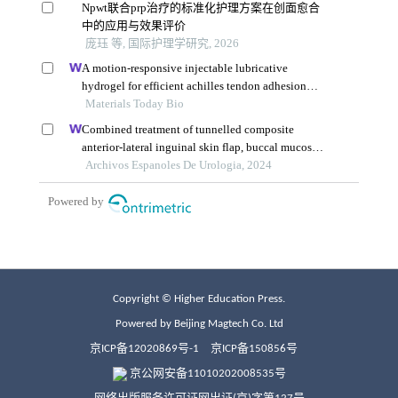
Copyright © Higher Education Press.
Powered by Beijing Magtech Co. Ltd
京ICP备12020869号-1
京ICP备150856号
京公网安备11010202008535号