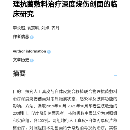
理抗菌敷料治疗深度烧伤创面的临
床研究
李永超, 袁志明, 刘婷, 齐丹
作者信息
+
Author information
+
文章历史
+
摘要
目的：探究人工真皮与自体皮复合移植联合物理抗菌敷料
治疗深度烧伤创面对患处瘢痕状态、感染率及肢体功能的
影响。方法：选取2019年10月-2021年10月笔者医院收治的
200例Ⅲ、Ⅳ度烧伤创面患者，按随机数字表法分为对照组
和实验组，各100例。两组均行人工真皮+自体刃厚皮片移
植治疗，对照组围术期创面给予常规消毒换药治疗，实验