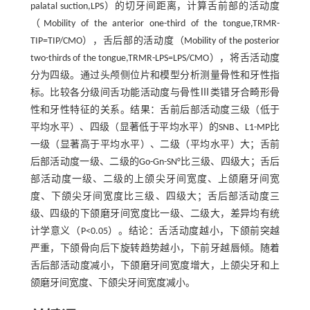
palatal suction,LPS）的切牙间距离，计算舌前部的活动度
（Mobility of the anterior one-third of the tongue,TRMR-
TIP=TIP/CMO），舌后部的活动度（Mobility of the posterior
two-thirds of the tongue,TRMR-LPS=LPS/CMO），将舌活动度
分为四级。通过头颅侧位片和模型分析测量骨性和牙性指
标。比较各分级间舌功能活动度与骨性Ⅲ类错牙合畸形骨
性和牙性特征的关系。结果：舌前后部活动度三级（低于
平均水平）、四级（显著低于平均水平）的SNB、L1-MP比
一级（显著高于平均水平）、二级（平均水平）大；舌前
后部活动度一级、二级的Go-Gn-SN°比三级、四级大；舌后
部活动度一级、二级的上颌尖牙间宽度、上颌磨牙间宽
度、下颌尖牙间宽度比三级、四级大；舌后部活动度三
级、四级的下颌磨牙间宽度比一级、二级大，差异均有统
计学意义（P<0.05）。结论：舌活动度越小，下颌前突越
严重，下颌骨向后下旋转趋势越小，下前牙越唇倾。随着
舌后部活动度减小，下颌磨牙间宽度增大，上颌尖牙和上
颌磨牙间宽度、下颌尖牙间宽度减小。