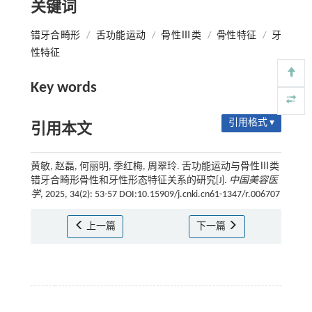
关键词
错牙合畸形
/
舌功能运动
/
骨性Ⅲ类
/
骨性特征
/
牙
性特征
Key words
引用格式 ▾
引用本文
黄敏, 赵磊, 何丽明, 季红梅, 周翠玲. 舌功能运动与骨性Ⅲ类
错牙合畸形骨性和牙性形态特征关系的研究[J].
中国美容医
学
, 2025, 34(2): 53-57 DOI:10.15909/j.cnki.cn61-1347/r.006707
上一篇
下一篇