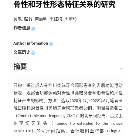
骨性和牙性形态特征关系的研究
黄敏, 赵磊, 何丽明, 季红梅, 周翠玲
作者信息
+
Author information
+
文章历史
+
摘要
目的：探讨成人骨性Ⅲ类错牙合畸形患者的舌肌功能运动
状况，观察舌功能运动对骨性Ⅲ类错牙合畸形骨性和牙性
特征产生的影响。方法：选取2020年1月-2022年6月笔者医
院口腔科的骨性Ⅲ类错牙合畸形患者89例，测量最适张口
（Comfortable mouth opening,CMO）的切牙间距离、舌尖上
抬至切牙乳头（Tongue tip extended to the incisive
papilla,TIP）的切牙间距离、舌体吸附至腭部（Lingual-