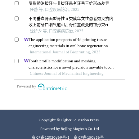
Copyright © Higher Education Press.
Powered by Beijing Magtech Co. Ltd
京ICP备12020869号-1
京ICP备150856号