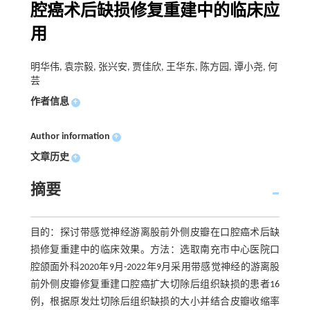
腔癌术后缺损修复重建中的临床应
用
明华伟, 袁宗毅, 张兴安, 贾佳欣, 王华东, 陈方园, 谭小尧, 何
芸
作者信息
+
Author information
+
文章历史
+
摘要
目的：探讨带感觉神经游离股前外侧皮瓣在口腔癌术后缺
损修复重建中的临床效果。方法：选取南充市中心医院口
腔颌面外科2020年9月-2022年9月采用带感觉神经的游离股
前外侧皮瓣修复重建口腔癌扩大切除后组织缺损的患者16
例，根据原发灶切除后组织缺损的大小并结合皮瓣收缩率