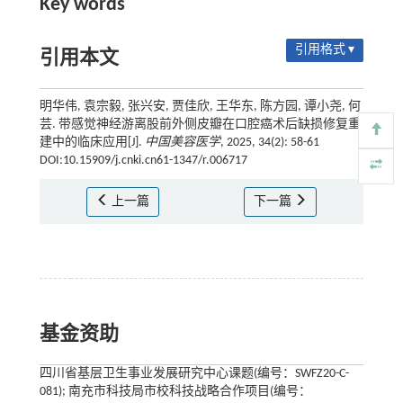
Key words
引用格式 ▾
引用本文
明华伟, 袁宗毅, 张兴安, 贾佳欣, 王华东, 陈方园, 谭小尧, 何
芸. 带感觉神经游离股前外侧皮瓣在口腔癌术后缺损修复重
建中的临床应用[J].
中国美容医学
, 2025, 34(2): 58-61
DOI:10.15909/j.cnki.cn61-1347/r.006717
上一篇
下一篇
基金资助
四川省基层卫生事业发展研究中心课题(编号：SWFZ20-C-
081); 南充市科技局市校科技战略合作项目(编号：