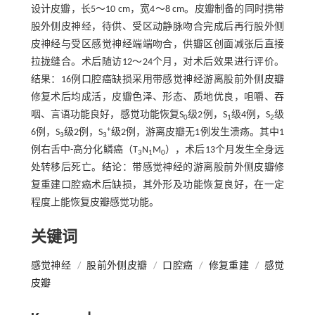
设计皮瓣，长5～10 cm，宽4～8 cm。皮瓣制备的同时携带
股外侧皮神经，待供、受区动静脉吻合完成后再行股外侧
皮神经与受区感觉神经端端吻合，供瓣区创面减张后直接
拉拢缝合。术后随访12～24个月，对术后效果进行评价。
结果：16例口腔癌缺损采用带感觉神经游离股前外侧皮瓣
修复术后均成活，皮瓣色泽、形态、质地优良，咀嚼、吞
咽、言语功能良好，感觉功能恢复S
级2例，S
级4例，S
级
0
1
2
+
6例，S
级2例，S
级2例，游离皮瓣无1例发生溃疡。其中1
3
3
例右舌中-高分化鳞癌（T
N
M
），术后13个月发生全身远
3
1
0
处转移后死亡。结论：带感觉神经的游离股前外侧皮瓣修
复重建口腔癌术后缺损，其外形及功能恢复良好，在一定
程度上能恢复皮瓣感觉功能。
关键词
感觉神经
/
股前外侧皮瓣
/
口腔癌
/
修复重建
/
感觉
皮瓣