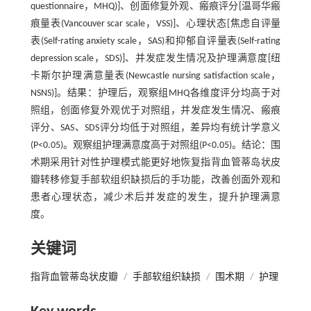
questionnaire，MHQ)]、创面修复外观、瘢痕评分[温哥华瘢
痕量表(Vancouver scar scale，VSS)]、心理状态[焦虑自评量
表(Self-rating anxiety scale，SAS)和抑郁自评量表(Self-rating
depression scale，SDS)]、并发症发生情况及护理满意度[纽
卡斯尔护理满意量表(Newcastle nursing satisfaction scale，
NSNS)]。结果：护理后，观察组MHQ各维度评分均高于对
照组，创面修复外观优于对照组，并发症发生情况、瘢痕
评分、SAS、SDS评分均低于对照组，差异均有统计学意义
(P<0.05)。观察组护理满意度高于对照组(P<0.05)。结论：围
术期采用针对性护理模式能更好地恢复指背血管蒂岛状皮
瓣转移修复手部软组织缺损后的手功能，改善创面外观和
患者心理状态，减少术后并发症的发生，提升护理满意
度。
关键词
指背血管蒂岛状皮瓣
/
手部软组织缺损
/
围术期
/
护理