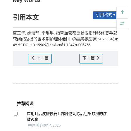
Key words
引用格式 ▾
引用本文
唐玉华, 姚海静, 李琳琳. 指背血管蒂岛状皮瓣转移修复手部
软组织缺损的围术期护理体会[J].
中国美容医学
, 2025, 34(3):
49-52 DOI:10.15909/j.cnki.cn61-1347/r.006765
上一篇
下一篇