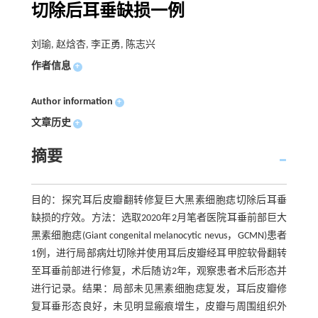
切除后耳垂缺损一例
刘瑜, 赵焓杏, 李正勇, 陈志兴
作者信息
+
Author information
+
文章历史
+
摘要
目的：探究耳后皮瓣翻转修复巨大黑素细胞痣切除后耳垂
缺损的疗效。方法：选取2020年2月笔者医院耳垂前部巨大
黑素细胞痣(Giant congenital melanocytic nevus，GCMN)患者
1例，进行局部病灶切除并使用耳后皮瓣经耳甲腔软骨翻转
至耳垂前部进行修复，术后随访2年，观察患者术后形态并
进行记录。结果：局部未见黑素细胞痣复发，耳后皮瓣修
复耳垂形态良好，未见明显瘢痕增生，皮瓣与周围组织外