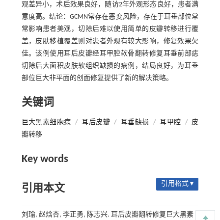
观差异小，术后效果良好，随访2年外观形态良好，患者满
意度高。结论：GCMN常存在恶变风险，存在于耳垂部位常
常影响患者美观，切除后难以使用简单的皮瓣转移进行覆
盖，皮肤移植覆盖则对患者外观有较大影响，修复效果欠
佳。该例使用耳后皮瓣经耳甲腔软骨翻转修复耳垂前部痣
切除后大面积皮肤软组织缺损的病例，结局良好，为耳垂
部位巨大非平面的创面修复提供了新的解决策略。
关键词
巨大黑素细胞痣
/
耳后皮瓣
/
耳垂缺损
/
耳甲腔
/
皮
瓣转移
Key words
引用格式 ▾
引用本文
刘瑜, 赵焓杏, 李正勇, 陈志兴. 耳后皮瓣翻转修复巨大黑素