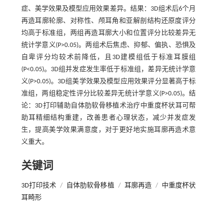
症、美学效果及模型应用效果差异。结果：3D组术后6个月
再造耳廓轮廓、对称性、颅耳角和亚解剖结构还原度评分
均高于标准组，两组再造耳廓大小和位置评分比较差异无
统计学意义(P>0.05)。两组术后焦虑、抑郁、偏执、恐惧及
自卑评分均较术前降低，且3D建模组低于标准耳膜组
(P<0.05)。3D组并发症发生率低于标准组，差异无统计学意
义(P>0.05)。3D组美学效果及模型应用效果评分显著高于标
准组，两组稳定性评分比较差异无统计学意义(P>0.05)。结
论：3D打印辅助自体肋软骨移植术治疗中重度杯状耳可帮
助耳精细结构重建，改善患者心理状态，减少并发症发
生，提高美学效果满意度，对于更好地实施耳廓再造术意
义重大。
关键词
3D打印技术
/
自体肋软骨移植
/
耳廓再造
/
中重度杯状
耳畸形