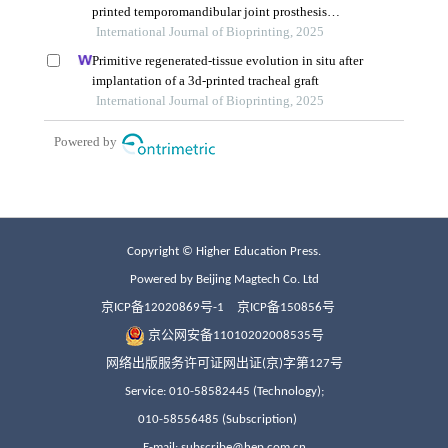
Copyright © Higher Education Press.
Powered by Beijing Magtech Co. Ltd
京ICP备12020869号-1
京ICP备150856号
京公网安备11010202008535号
网络出版服务许可证网出证(京)字第127号
Service: 010-58582445 (Technology);
010-58556485 (Subscription)
E-mail: subscribe@hep.com.cn