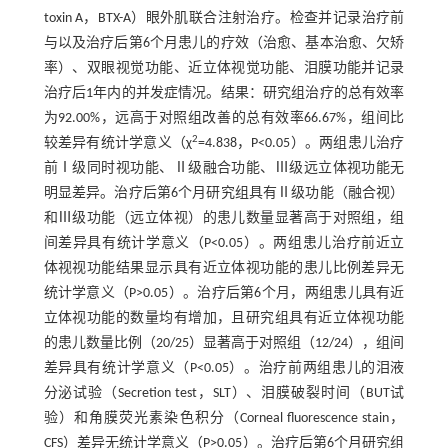
toxin A，BTX-A）眼外肌联合注射治疗。检查并记录治疗前
与以及治疗后第6个月患儿的疗效（治愈、基本治愈、欠矫
率）、双眼视觉功能、近立体视觉功能、泪膜功能并记录
治疗后1年内的并发症情况。结果：研究组治疗的总有效率
为92.00%，远高于对照组改善的总有效率66.67%，组间比
2
较差异有统计学意义（χ
=4.838，P<0.05）。两组患儿治疗
前Ⅰ级同时视功能、Ⅱ级融合功能、Ⅲ级远立体视功能无
明显差异。治疗后第6个月研究组具有Ⅱ级功能（融合视）
和Ⅲ级功能（远立体视）的患儿数量显著高于对照组，组
间差异具有统计学意义（P<0.05）。两组患儿治疗前近立
体视视功能结果显示具有近立体视功能的患儿比例差异无
统计学意义（P>0.05）。治疗后第6个月，两组患儿具有近
立体视功能的数量均有增加，且研究组具有近立体视功能
的患儿数量比例（20/25）显著高于对照组（12/24），组间
差异具有统计学意义（P<0.05）。治疗前两组患儿的泪液
分泌试验（Secretion test，SLT）、泪膜破裂时间（BUT试
验）和角膜荧光素染色积分（Corneal fluorescence stain，
CFS）差异无统计学意义（P>0.05）。治疗后第6个月研究组