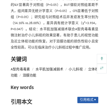
的SLY显著高于对照组（P<0.05），BUT值较对照组差距不
大，组间差异无统计学意义（P>0.05），CFS显著低于对照
组（P<0.05）；研究组与对照组术后并发症发生率分别为
2
（54.16% vs.28.00%），差异具有统计学意义（χ
=3.934，
P=0.047）。结论：水平肌加强减弱术联合A型肉毒毒素显
微注射治疗小儿斜视的效果显著，有助于患儿的视觉功能
及近立体视功能的恢复，对于泪膜功能的损伤性较小且安
全性较高，可以在临床治疗小儿斜视过程中推广应用。
关键词
A型肉毒毒素
/
水平肌加强减弱术
/
小儿斜视
/
立体视
功能
/
泪膜功能
Key words
引用格式 ▾
引用本文