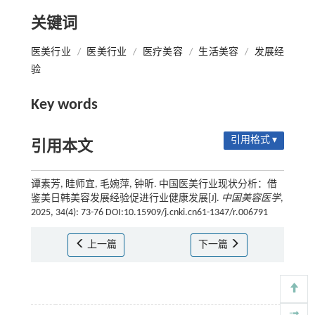
关键词
医美行业
/
医美行业
/
医疗美容
/
生活美容
/
发展经
验
Key words
引用格式 ▾
引用本文
谭素芳, 眭师宜, 毛婉萍, 钟昕. 中国医美行业现状分析：借
鉴美日韩美容发展经验促进行业健康发展[J].
中国美容医学
,
2025, 34(4): 73-76 DOI:10.15909/j.cnki.cn61-1347/r.006791
上一篇
下一篇