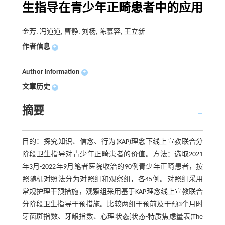
生指导在青少年正畸患者中的应用
金芳, 冯道道, 曹静, 刘杨, 陈慕容, 王立新
作者信息
+
Author information
+
文章历史
+
摘要
目的：探究知识、信念、行为(KAP)理念下线上宣教联合分
阶段卫生指导对青少年正畸患者的价值。方法：选取2021
年3月-2022年9月笔者医院收治的90例青少年正畸患者，按
照随机对照法分为对照组和观察组，各45例。对照组采用
常规护理干预措施，观察组采用基于KAP理念线上宣教联合
分阶段卫生指导干预措施。比较两组干预前及干预3个月时
牙菌斑指数、牙龈指数、心理状态[状态-特质焦虑量表(The