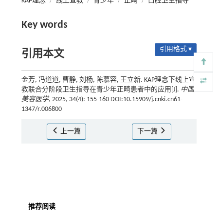
KAP理念
/
线上宣教
/
青少年
/
正畸
/
口腔卫生指导
Key words
引用格式 ▾
引用本文
金芳, 冯道道, 曹静, 刘杨, 陈慕容, 王立新. KAP理念下线上宣
教联合分阶段卫生指导在青少年正畸患者中的应用[J].
中国
美容医学
, 2025, 34(4): 155-160 DOI:10.15909/j.cnki.cn61-
1347/r.006800
上一篇
下一篇