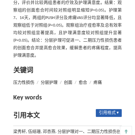
分，评价并比较两组患者的疗效及护理满意度。结果：观
察组的创面愈合时间较对照组明显缩短(P<0.05)。护理第
7、14天，两组的PUSH评分及疼痛VAS评分均显著降低，且
观察组低于对照组(P<0.05)。观察组治疗痊愈率及总有效率
均较对照组显著提高，且护理满意度较对照组提升显著
(P<0.05)。结论：分层护理可促进一、二期压力性损伤患者
的创面愈合并提高愈合效果，缓解患者的疼痛程度，提高
护理满意度。
关键词
压力性损伤
/
分层护理
/
创面
/
愈合
/
疼痛
Key words
引用格式 ▾
引用本文
梁秀轩, 伍结珊, 邓杏燕. 分层护理对一、二期压力性损伤创