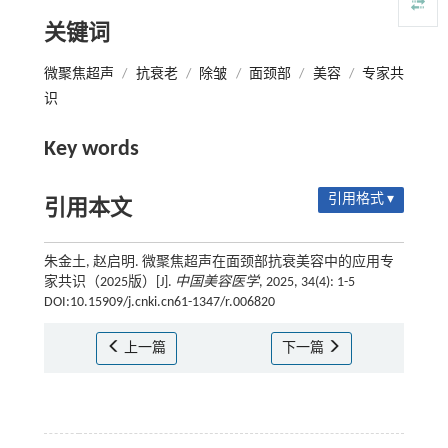
关键词
微聚焦超声
/
抗衰老
/
除皱
/
面颈部
/
美容
/
专家共
识
Key words
引用格式 ▾
引用本文
朱金土, 赵启明. 微聚焦超声在面颈部抗衰美容中的应用专
家共识（2025版）[J].
中国美容医学
, 2025, 34(4): 1-5
DOI:10.15909/j.cnki.cn61-1347/r.006820
上一篇
下一篇