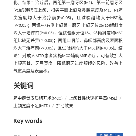
化。结果：治疗后，两组第一磨牙区(M1)、第一前磨牙区
(P1)的硬腭底上颌、根尖平面上颌及鼻腔宽度及M1、P1腭
尖宽度均大于治疗前(P<0.05)，且试验组均大于MSE组
(P<0.05)；两组左/右侧上颌第一磨牙(上颌牙位26/16)倾斜度
均大于治疗前(P<0.05)，但试验组牙位16、26倾斜度和MSE
组比较无差异(P>0.05)；两组口咽部、鼻咽部高度及表面积
均大于治疗前(P<0.05)，且试验组均大于MSE组(P<0.05)。结
论：对成人MTD患者实施MCO辅助MSE治疗，可有效扩大
上颌基骨、牙弓宽度，降低磨牙过度颊倾的风险，改善上
气道高度及表面积。
关键词
腭中缝骨皮质切开术(MCO)
/
上颌骨性快速扩弓器(MSE)
/
上颌宽度不足(MTD)
/
扩弓效果
Key words