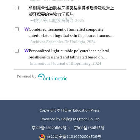
Copyright © Higher Education Press.
Powered by Beijing Magtech Co. Ltd
京ICP备12020869号-1
京ICP备150856号
京公网安备11010202008535号