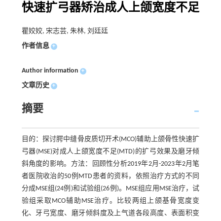
快速扩弓器矫治成人上颌宽度不足
瞿姣姣, 宋志芸, 朱林, 刘廷廷
作者信息
+
Author information
+
文章历史
+
摘要
目的：探讨腭中缝骨皮质切开术(MCO)辅助上颌骨性快速扩
弓器(MSE)对成人上颌宽度不足(MTD)的扩弓效果及磨牙倾
斜角度的影响。方法：回顾性分析2019年2月-2023年2月笔
者医院收治的50例MTD患者的资料，依照治疗方式的不同
分成MSE组(24例)和试验组(26例)。MSE组应用MSE治疗，试
验组采取MCO辅助MSE治疗。比较两组上颌基骨宽度变
化、牙弓宽度、磨牙倾斜度及上气道各段高度、表面积变