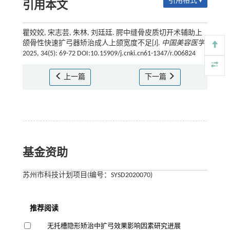
引用格式 ▾
引用本文
瞿姣姣, 宋志芸, 朱林, 刘廷廷. 腭中缝骨皮质切开术辅助上
颌骨性快速扩弓器矫治成人上颌宽度不足[J].
中国美容医学
,
2025, 34(5): 69-72 DOI:10.15909/j.cnki.cn61-1347/r.006824
上一篇
下一篇
基金资助
苏州市科技计划项目(编号：SYSD2020070)