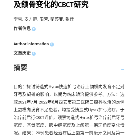
及颌骨变化的CBCT研究
李雪, 支方静, 周芳, 翟莎菲, 张佳
作者信息
+
Author information
+
文章历史
+
摘要
目的：探讨铸造式Hyrax快速扩弓治疗上颌横向发育不足对
牙弓及颌骨的影响，以期为临床矫治提供参考。方法：选
取2021年7月-2022年8月西安市第三医院口腔科收治的20例
上颌横向发育不足患者，均接受铸造式Hyrax扩弓治疗，于
治疗前后行CBCT评价，观察铸造式Hyrax扩弓治疗前后牙弓
宽度、基骨宽度、腭中缝宽度及上颌第一磨牙角度变化情
况。结果：20例患者经治疗后上颌第一前磨牙之间及第一