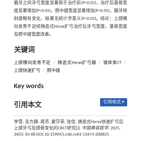
磨牙之间牙弓宽度显著高于治疗前(P<0.05)，治疗后基骨宽
度显著增加(P<0.05)，腭中缝宽度显著增加(P<0.05)，磨牙倾
斜度略有变化，结果无统计学意义(P>0.05)。结论：上颌横
向发育不足经铸造式Hyrax扩弓治疗后牙弓宽度，基骨宽度
及腭中缝宽度改善。
关键词
上颌横向发育不足
/
铸造式Hyrax扩弓器
/
锥体束CT
/
上颌快速扩弓
/
腭中缝
Key words
引用格式 ▾
引用本文
李雪, 支方静, 周芳, 翟莎菲, 张佳. 铸造式Hyrax快速扩弓后
上颌牙弓及颌骨变化的CBCT研究[J].
中国美容医学
, 2025,
34(5): 65-68 DOI:10.15909/j.cnki.cn61-1347/r.006825