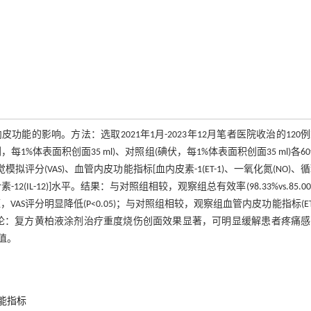
的影响。方法：选取2021年1月-2023年12月笔者医院收治的120
体表面积创面35 ml)、对照组(碘伏，每1%体表面积创面35 ml)各6
分(VAS)、血管内皮功能指标[血内皮素-1(ET-1)、一氧化氮(NO)、
介素-12(IL-12)]水平。结果：与对照组相较，观察组总有效率(98.33%vs.85.00
VAS评分明显降低(P<0.05)；与对照组相较，观察组血管内皮功能指标(ET
P<0.05)。结论：复方黄柏液涂剂治疗重度烧伤创面效果显著，可明显缓解患者疼痛
值。
能指标