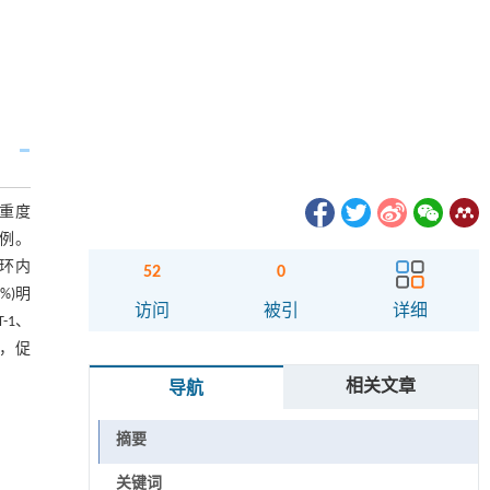
例重度
0例。
循环内
52
0
%)明
访问
被引
详细
-1、
感，促
相关文章
导航
摘要
关键词