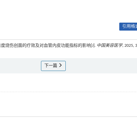
引用格式
剂治疗重度烧伤创面的疗效及对血管内皮功能指标的影响[J].
中国美容医学
, 2025, 
下一篇