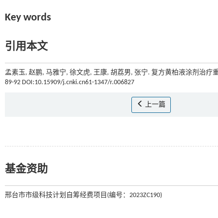
Key words
引用本文
孟素玉, 赵鹏, 马雅宁, 徐文虎, 王康, 胡荔男, 张宁. 复方黄柏液涂
89-92 DOI:10.15909/j.cnki.cn61-1347/r.006827
上一篇
基金资助
邢台市市级科技计划自筹经费项目(编号：2023ZC190)