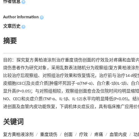
作者信息
+
Author information
+
文章历史
+
摘要
目的：探究复方黄柏液涂剂治疗重度烧伤创面的疗效及对疼痛和血管内皮功能
烧伤患者作为研究对象，采用乱数表法随机分为观察组(复方黄柏液涂剂，每1%
比较治疗后观察组、对照组治疗效果和恢复情况，治疗前与治疗14 d视觉模拟评
皮细胞(CEC)]及炎症介质[肿瘤坏死因子-α(TNF-α)、白介素-1β(IL-1β)、白
显升高(P<0.05)；与对照组相较，观察组创面愈合及住院时间均明显缩短，
NO、CEC)和炎症介质(TNF-α、IL-1β、IL-12)水平均明显降低(
进创面及血管内皮功能恢复，下调机体炎症反应，具有临床推广应用价
关键词
复方黄柏液涂剂
/
重度烧伤
/
创面
/
疗效
/
疼痛
/
血管内皮
/
功