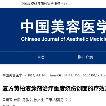
中国高校科技期刊集群服务平台
首页
期刊介绍
中国美容医学
››
2025, Vol. 34
››
Issue (5)
: 89 -92.
DOI:
10.15909/j.cnki.
复方黄柏液涂剂治疗重度烧伤创面的疗效
孟素玉, 赵鹏, 马雅宁, 徐文虎, 王康, 胡荔男, 张宁