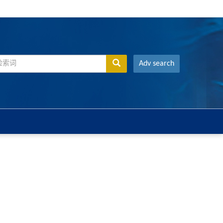
Adv search