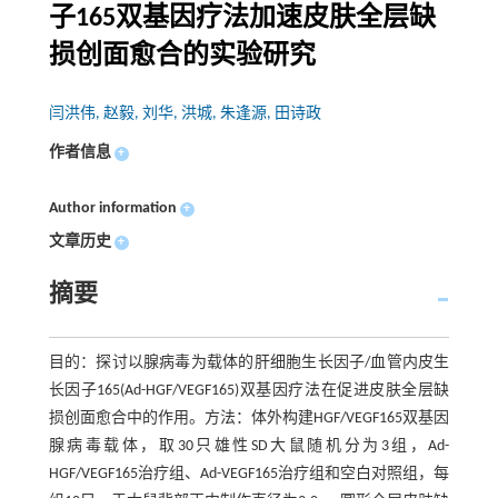
子165双基因疗法加速皮肤全层缺
损创面愈合的实验研究
闫洪伟, 赵毅, 刘华, 洪城, 朱逢源, 田诗政
作者信息
+
Author information
+
文章历史
+
摘要
目的：探讨以腺病毒为载体的肝细胞生长因子/血管内皮生
长因子165(Ad-HGF/VEGF165)双基因疗法在促进皮肤全层缺
损创面愈合中的作用。方法：体外构建HGF/VEGF165双基因
腺病毒载体，取30只雄性SD大鼠随机分为3组，Ad-
HGF/VEGF165治疗组、Ad-VEGF165治疗组和空白对照组，每