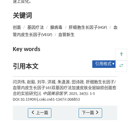
速上皮化。
关键词
创面
/
基因疗法
/
腺病毒
/
肝细胞生长因子(HGF)
/
血
管内皮生长因子(VEGF)
/
血管新生
Key words
引用格式 ▾
引用本文
闫洪伟, 赵毅, 刘华, 洪城, 朱逢源, 田诗政. 肝细胞生长因子/
血管内皮生长因子165双基因疗法加速皮肤全层缺损创面愈
合的实验研究[J].
中国美容医学
, 2025, 34(5): 1-5
DOI:10.15909/j.cnki.cn61-1347/r.006853
上一篇
下一篇