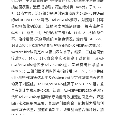
组10只，于大鼠背部正中制作直径为3.0 cm圆形全层皮肤缺
损创面模型。造模成功后，距创缘外侧5 mm处，于3、6、
9、12点方位，治疗组分别注射病毒滴度为2×10～8 PFU/ml
的Ad-HGF/VEGF165溶液、Ad-VEGF165溶液，对照组注射等
量0.9%氯化钠溶液，注射深度为浅筋膜层，每点注射量
0.25 m1，总量1 ml；分别观察三组7 d、14 d、21 d创面愈合
率，治疗后第7天创缘组织HE染色情况，治疗后3 d、7 d、
14 d免疫组化观察微血管密度(MVD)及VEGF表达情况；
Western blot法测定VEGF蛋白表达水平。结果：三组创面治
疗后7 d、14 d、21 d愈合率实验组高于对照组，且Ad-
HGF/VEGF165组优于Ad-VEGF165组，差异有统计学意义
(P<0.05)；三组创面不同时间点(治疗后3 d、7 d、14 d)免疫
组化测得VEGF表达水平及Western blot测定VEGF蛋白表达量
均高于对照组，Ad-HGF/VEGF165组高于Ad-VEGF165组，差
异有统计学意义(P<0.05)。结论：Ad-HGF/VEGF165双基因疗
法和Ad-VEGF165单基因治疗均能有效加速创面愈合，双基
因疗法效果更为显著，其加速创面愈合可能机制为增加创
面VEGF表达量、加速血管新生、改善创面愈合微环境，加