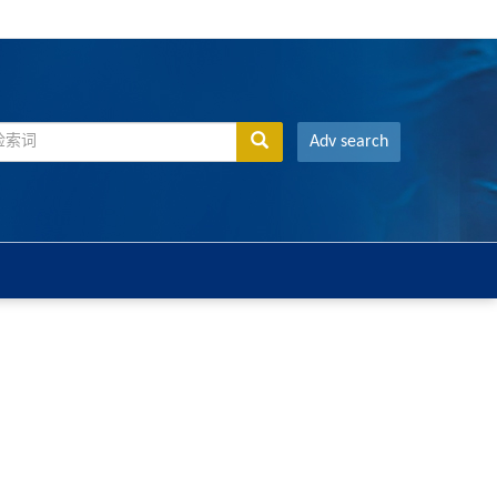
Adv search