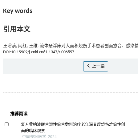
Key words
引用本文
王浴萦, 闫红, 王维. 流体悬浮床对大面积烧伤手术患者创面愈合、感染情
DOI:10.15909/j.cnki.cn61-1347/r.006857
上一篇