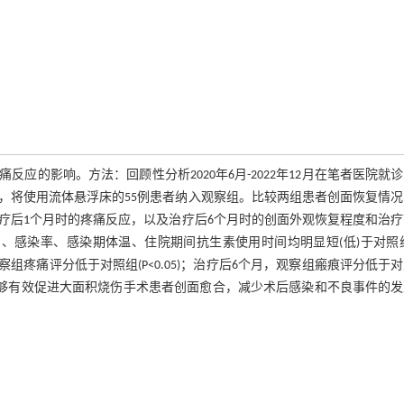
的影响。方法：回顾性分析2020年6月-2022年12月在笔者医院就
，将使用流体悬浮床的55例患者纳入观察组。比较两组患者创面恢复情
疗后1个月时的疼痛反应，以及治疗后6个月时的创面外观恢复程度和治疗
、感染率、感染期体温、住院期间抗生素使用时间均明显短(低)于对照组
后，观察组疼痛评分低于对照组(P<0.05)；治疗后6个月，观察组瘢痕评分低于
体悬浮床能够有效促进大面积烧伤手术患者创面愈合，减少术后感染和不良事件的