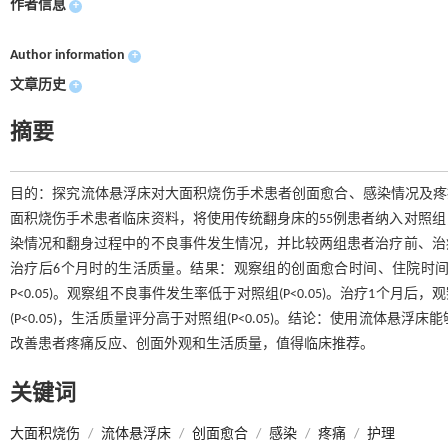
作者信息
+
Author information
+
文章历史
+
摘要
目的：探究流体悬浮床对大面积烧伤手术患者创面愈合、感染情况及疼痛反应
面积烧伤手术患者临床资料，将使用传统翻身床的55例患者纳入对照组
染情况和翻身过程中的不良事件发生情况，并比较两组患者治疗前、治
治疗后6个月时的生活质量。结果：观察组的创面愈合时间、住院时间
P<0.05)。观察组不良事件发生率低于对照组(P<0.05)。治疗1个月
(P<0.05)，生活质量评分高于对照组(P<0.05)。结论：使用流
改善患者疼痛反应、创面外观和生活质量，值得临床推荐。
关键词
大面积烧伤
/
流体悬浮床
/
创面愈合
/
感染
/
疼痛
/
护理