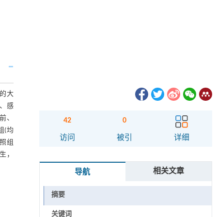
诊的大
况、感
前、
42
0
(均
访问
被引
详细
对照组
发生，
相关文章
导航
摘要
关键词