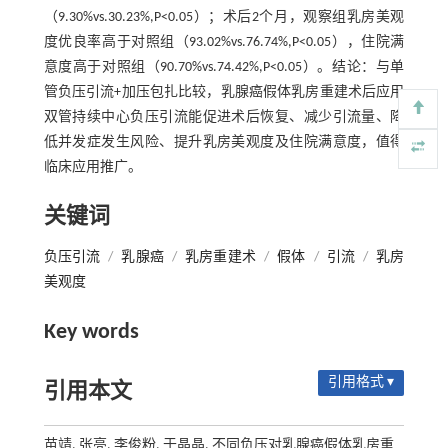
（9.30%vs.30.23%,P<0.05）；术后2个月，观察组乳房美观
度优良率高于对照组（93.02%vs.76.74%,P<0.05），住院满
意度高于对照组（90.70%vs.74.42%,P<0.05）。结论：与单
管负压引流+加压包扎比较，乳腺癌假体乳房重建术后应用
双管持续中心负压引流能促进术后恢复、减少引流量、降
低并发症发生风险、提升乳房美观度及住院满意度，值得
临床应用推广。
关键词
负压引流
/
乳腺癌
/
乳房重建术
/
假体
/
引流
/
乳房
美观度
Key words
引用格式 ▾
引用本文
苗靖, 张亮, 李俊粉, 于晶晶. 不同负压对乳腺癌假体乳房重