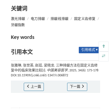
关键词
激光排龈
/
电刀排龈
/
排龈线排龈
/
固定义齿修复
/
牙龈指数
Key words
引用格式 ▾
引用本文
张雅琳, 张世英, 赵廷, 梁晓龙. 三种排龈方法在固定义齿修
复中的临床效果比较[J].
中国美容医学
, 2025, 34(6): 175-178
DOI:10.15909/j.cnki.cn61-1347/r.006872
上一篇
下一篇