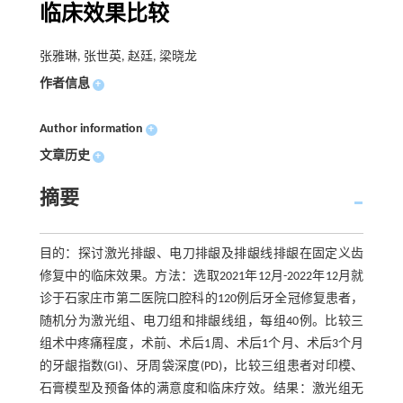
临床效果比较
张雅琳, 张世英, 赵廷, 梁晓龙
作者信息
+
Author information
+
文章历史
+
摘要
目的：探讨激光排龈、电刀排龈及排龈线排龈在固定义齿
修复中的临床效果。方法：选取2021年12月-2022年12月就
诊于石家庄市第二医院口腔科的120例后牙全冠修复患者，
随机分为激光组、电刀组和排龈线组，每组40例。比较三
组术中疼痛程度，术前、术后1周、术后1个月、术后3个月
的牙龈指数(GI)、牙周袋深度(PD)，比较三组患者对印模、
石膏模型及预备体的满意度和临床疗效。结果：激光组无