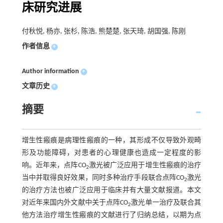
床研究进展
付秋悦, 杨亦, 张杉, 陈浩, 熊楚楚, 张天琦, 胡国强, 陈刚
作者信息
+
Author information
+
文章历史
+
摘要
增生性瘢痕是病理性瘢痕的一种，其形成不仅导致外观畸
形及功能障碍，对患者的心理健康也造成一定程度的影
响。近年来，点阵CO
激光被广泛应用于增生性瘢痕的治疗
2
当中并取得良好效果，同时多种治疗手段联合点阵CO
激光
2
的治疗方法也被广泛应用于临床并有大量文献报道。本文
对近年来国内外文献中关于点阵CO
激光单一治疗及联合其
2
他方法治疗增生性瘢痕的文献进行了归纳总结，以期为点