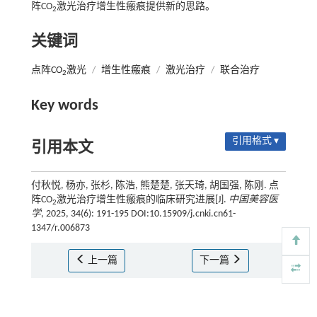
阵CO
激光治疗增生性瘢痕提供新的思路。
2
关键词
点阵CO
激光
/
增生性瘢痕
/
激光治疗
/
联合治疗
2
Key words
引用格式 ▾
引用本文
付秋悦, 杨亦, 张杉, 陈浩, 熊楚楚, 张天琦, 胡国强, 陈刚. 点
阵CO
激光治疗增生性瘢痕的临床研究进展[J].
中国美容医
2
学
, 2025, 34(6): 191-195 DOI:10.15909/j.cnki.cn61-
1347/r.006873
上一篇
下一篇