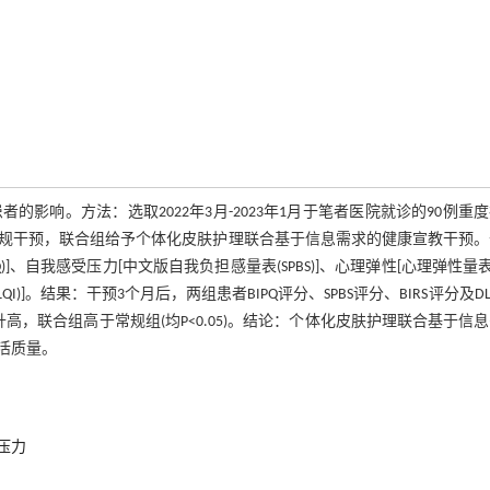
响。方法：选取2022年3月-2023年1月于笔者医院就诊的90例重
常规干预，联合组给予个体化皮肤护理联合基于信息需求的健康宣教干预
、自我感受压力[中文版自我负担感量表(SPBS)]、心理弹性[心理弹性量表(
QI)]。结果：干预3个月后，两组患者BIPQ评分、SPBS评分、BIRS评分及DL
预前升高，联合组高于常规组(均P<0.05)。结论：个体化皮肤护理联合基于信
活质量。
压力