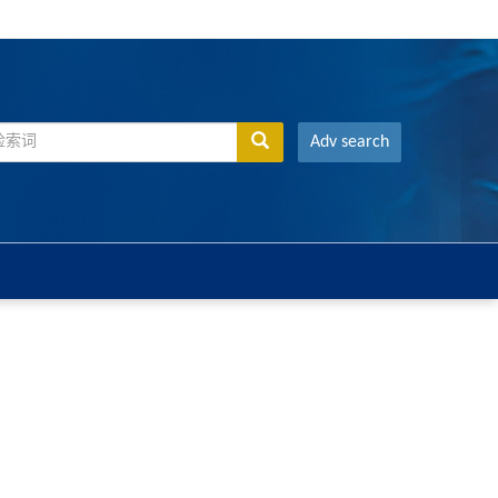
Adv search