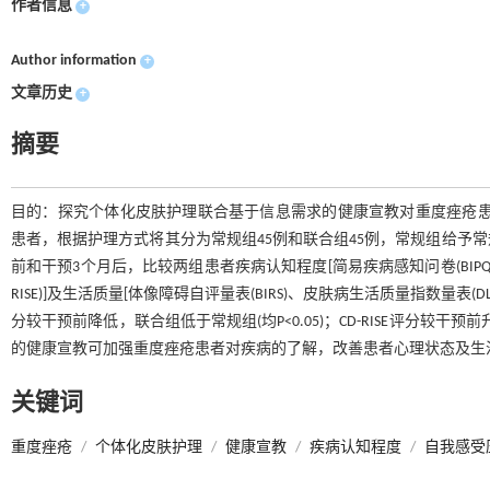
作者信息
+
Author information
+
文章历史
+
摘要
目的：探究个体化皮肤护理联合基于信息需求的健康宣教对重度痤疮患者的影
患者，根据护理方式将其分为常规组45例和联合组45例，常规组给予
前和干预3个月后，比较两组患者疾病认知程度[简易疾病感知问卷(BIPQ)]
RISE)]及生活质量[体像障碍自评量表(BIRS)、皮肤病生活质量指数量表(DL
分较干预前降低，联合组低于常规组(均P<0.05)；CD-RISE评分较干
的健康宣教可加强重度痤疮患者对疾病的了解，改善患者心理状态及生
关键词
重度痤疮
/
个体化皮肤护理
/
健康宣教
/
疾病认知程度
/
自我感受