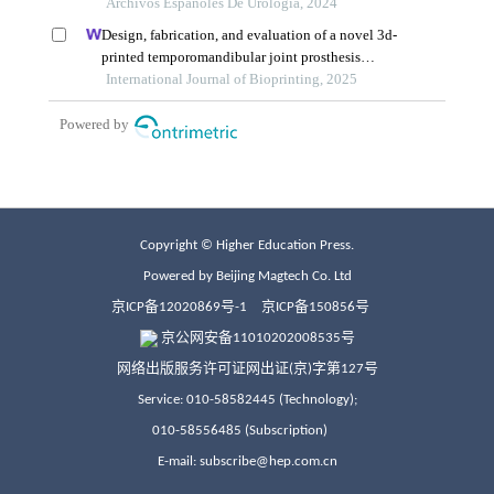
Copyright © Higher Education Press.
Powered by Beijing Magtech Co. Ltd
京ICP备12020869号-1
京ICP备150856号
京公网安备11010202008535号
网络出版服务许可证网出证(京)字第127号
Service: 010-58582445 (Technology);
010-58556485 (Subscription)
E-mail: subscribe@hep.com.cn