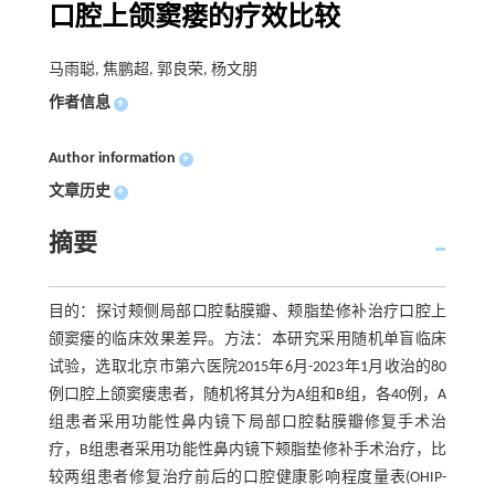
口腔上颌窦瘘的疗效比较
马雨聪, 焦鹏超, 郭良荣, 杨文朋
作者信息
+
Author information
+
文章历史
+
摘要
目的：探讨颊侧局部口腔黏膜瓣、颊脂垫修补治疗口腔上
颌窦瘘的临床效果差异。方法：本研究采用随机单盲临床
试验，选取北京市第六医院2015年6月-2023年1月收治的80
例口腔上颌窦瘘患者，随机将其分为A组和B组，各40例，A
组患者采用功能性鼻内镜下局部口腔黏膜瓣修复手术治
疗，B组患者采用功能性鼻内镜下颊脂垫修补手术治疗，比
较两组患者修复治疗前后的口腔健康影响程度量表(OHIP-