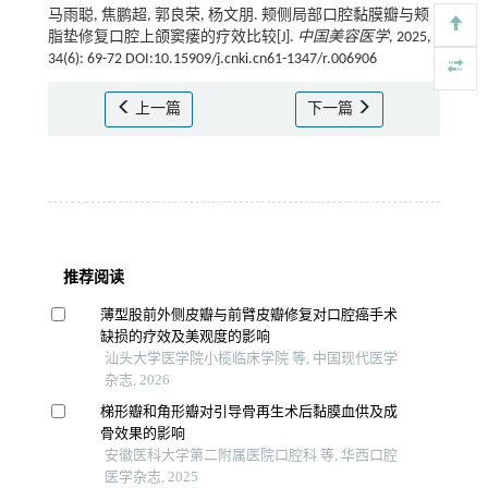
马雨聪, 焦鹏超, 郭良荣, 杨文朋. 颊侧局部口腔黏膜瓣与颊
脂垫修复口腔上颌窦瘘的疗效比较[J].
中国美容医学
, 2025,
34(6): 69-72 DOI:10.15909/j.cnki.cn61-1347/r.006906
上一篇
下一篇