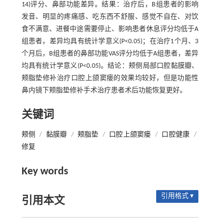
14)评分、鼻部功能差异。结果：治疗后，B组患者的影响
发音、明显的疼痛感、吃东西不舒服、感觉不自在、对饮
食不满意、进餐中途需要停止、影响患者休息评分均低于A
组患者，差异均具有统计学意义(P<0.05)；在治疗1个月、3
个月后，B组患者的鼻部功能VAS评分均低于A组患者，差异
均具有统计学意义(P<0.05)。结论：颊侧局部口腔黏膜瓣、
颊脂垫修补治疗口腔上颌窦瘘的效果均较好，但是功能性
鼻内镜下颊脂垫修补手术治疗患者术后功能恢复更好。
关键词
颊侧
/
黏膜瓣
/
颊脂垫
/
口腔上颌窦瘘
/
口腔健康
/
修复
Key words
引用格式 ▾
引用本文