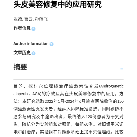
头皮美容修复中的应用研究
张薇, 曹云, 孙燕飞
作者信息
+
Author information
+
文章历史
+
摘要
目的：探讨穴位埋线治疗雄激素性秃发(Androgenetic
alopecia，AGA)的疗效及其在头皮美容修复中的应用。方
法：本研究选取2022年1月-2024年6月笔者医院收治的150
例雄激素性秃发患者，经纳入排除标准筛选，同时剔除不
愿参与研究及中途退出者，最终纳入120例患者为研究对
象，随机分为实验组和对照组，每组60例。对照组用米诺
地尔酊治疗，实验组在对照组基础上加用穴位埋线。比较