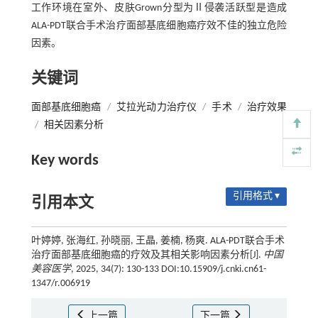
工作环境在室外、皮肤Grown分型为Ⅱ侵袭活跃型是造成
ALA-PDT联合手术治疗面部基底细胞癌疗效不佳的独立危险
因素。
关键词
面部基底细胞癌
/
艾拉光动力治疗仪
/
手术
/
治疗效果
/
相关因素分析
Key words
引用格式 ▾
引用本文
叶婷婷, 张海红, 孙晓丽, 王晶, 姜楠, 杨爽. ALA-PDT联合手术
治疗面部基底细胞癌的疗效及其相关影响因素分析[J].
中国
美容医学
, 2025, 34(7): 130-133 DOI:10.15909/j.cnki.cn61-
1347/r.006919
上一篇
下一篇